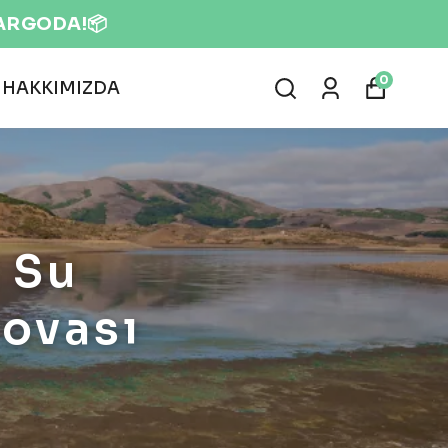
L ÜRÜNLER 🌍
0
HAKKIMIZDA
 Su
rovası