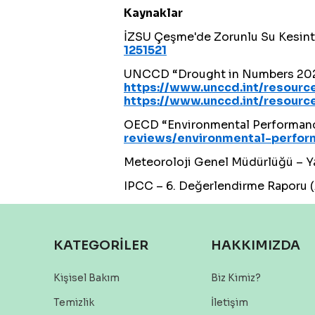
Kaynaklar
İZSU Çeşme'de Zorunlu Su Kesint
1251521
UNCCD “Drought in Numbers 202
https://www.unccd.int/resour
https://www.unccd.int/resourc
OECD “Environmental Performanc
reviews/environmental-perfo
Meteoroloji Genel Müdürlüğü – Y
IPCC – 6. Değerlendirme Raporu (
KATEGORİLER
HAKKIMIZDA
Kişisel Bakım
Biz Kimiz?
Temizlik
İletişim