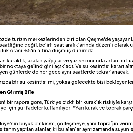
zde turizm merkezlerinden biri olan Çeşme’de yaşayanlar v
 saatliğine değil, belirli saat aralıklarında düzenli olar
luluk oranı %5’in altına düşmüş durumda.
an kuraklık, azalan yağışlar ve yaz sezonunda artan nüfu
bir noktaya gelindiğini açıkladı. Ve su kesintisi kararı al
eyen günlerde de her gece aynı saatlerde tekrarlanacak.
ızca bir su kesintisi mi, yoksa gelecekte bizi bekleyenl
en Girmiş Bile
eni bir rapora göre, Türkiye ciddi bir kuraklık riskiyle karş
 için şu ifadeler kullanılıyor: “Yarı kurak ve toprak par
iye’nin büyük bir kısmı, çölleşmeye, yani toprağın veri
 tarım yapılan alanlar, ki bu alanlar aynı zamanda suyun e