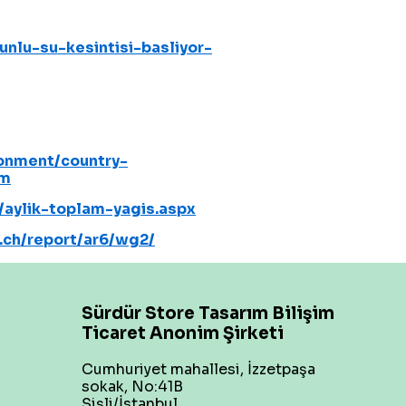
nlu-su-kesintisi-basliyor-
onment/country-
tm
/aylik-toplam-yagis.aspx
.ch/report/ar6/wg2/
Sürdür Store Tasarım Bilişim
Ticaret Anonim Şirketi
Cumhuriyet mahallesi, İzzetpaşa
sokak, No:41B
Şişli/İstanbul