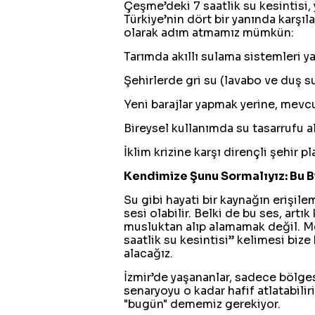
Çeşme’deki 7 saatlik su kesintisi,
Türkiye’nin dört bir yanında karşı
olarak adım atmamız mümkün:
Tarımda akıllı sulama sistemleri ya
Şehirlerde gri su (lavabo ve duş su
Yeni barajlar yapmak yerine, mevcu
Bireysel kullanımda su tasarrufu al
İklim krizine karşı dirençli şehir p
Kendimize Şunu Sormalıyız: Bu B
Su gibi hayati bir kaynağın erişil
sesi olabilir. Belki de bu ses, ar
musluktan alıp alamamak değil. Me
saatlik su kesintisi” kelimesi bize 
alacağız.
İzmir’de yaşananlar, sadece bölgese
senaryoyu o kadar hafif atlatabilir
"bugün" dememiz gerekiyor.