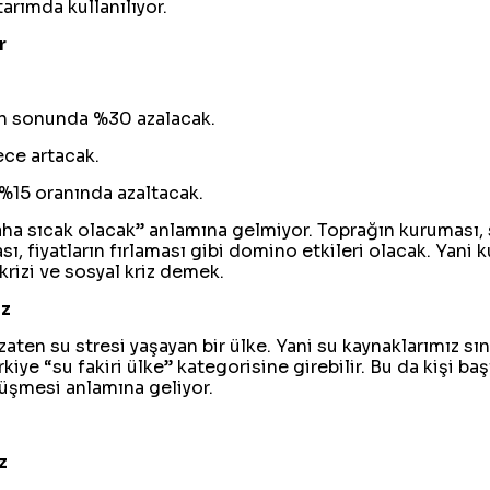
arımda kullanılıyor.
r
ılın sonunda %30 azalacak.
ece artacak.
 %15 oranında azaltacak.
aha sıcak olacak” anlamına gelmiyor. Toprağın kuruması, 
ı, fiyatların fırlaması gibi domino etkileri olacak. Yani 
rizi ve sosyal kriz demek.
iz
aten su stresi yaşayan bir ülke. Yani su kaynaklarımız sını
iye “su fakiri ülke” kategorisine girebilir. Bu da kişi baş
 düşmesi anlamına geliyor.
z