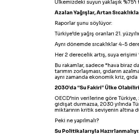
Ülkemizdeki suyun yaklaşık %75’i t
Azalan Yağışlar, Artan Sıcaklıkla
Raporlar şunu söylüyor:
Türkiye’de yağış oranları 21. yüzy
Aynı dönemde sıcaklıklar 4-5 der
Her 2 derecelik artış, suya erişimi
Bu rakamlar, sadece “hava biraz d
tarımın zorlaşması, gıdanın azalmas
aynı zamanda ekonomik kriz, gıda k
2030’da “Su Fakiri” Ülke Olabilir
OECD’nin verilerine göre Türkiye, z
gidişat durmazsa, 2030 yılında Türk
miktarının kritik seviyenin altına
Peki ne yapılmalı?
Su Politikalarıyla Hazırlanmalıyı