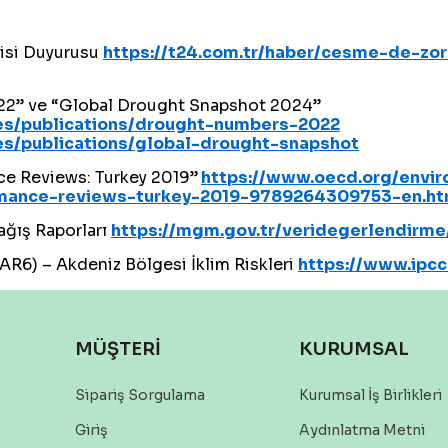
isi Duyurusu
https://t24.com.tr/haber/cesme-de-zoru
2” ve “Global Drought Snapshot 2024”
ces/publications/drought-numbers-2022
es/publications/global-drought-snapshot
e Reviews: Turkey 2019”
https://www.oecd.org/envir
rmance-reviews-turkey-2019-9789264309753-en.h
ağış Raporları
https://mgm.gov.tr/veridegerlendirme
AR6) – Akdeniz Bölgesi İklim Riskleri
https://www.ipcc
MÜŞTERİ
KURUMSAL
Sipariş Sorgulama
Kurumsal İş Birlikleri
Giriş
Aydınlatma Metni