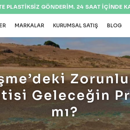
EKOLOJİK VE DOĞA
ER
MARKALAR
KURUMSAL SATIŞ
BLOG
şme’deki Zorunlu
tisi Geleceğin P
mı?