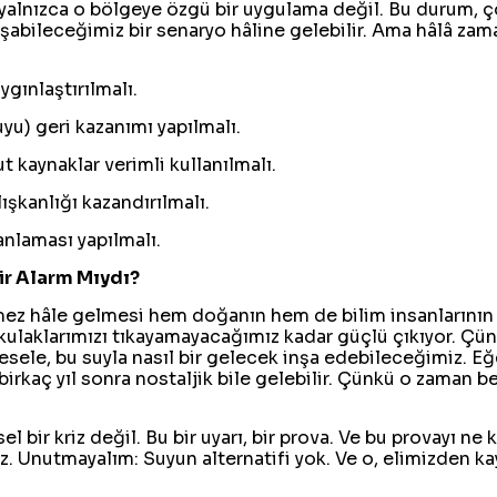
 yalnızca o bölgeye özgü bir uygulama değil. Bu durum, ço
laşabileceğimiz bir senaryo hâline gelebilir. Ama hâlâ za
ygınlaştırılmalı.
yu) geri kazanımı yapılmalı.
t kaynaklar verimli kullanılmalı.
ışkanlığı kazandırılmalı.
lanlaması yapılmalı.
ir Alarm Mıydı?
emez hâle gelmesi hem doğanın hem de bilim insanlarının bi
tık kulaklarımızı tıkayamayacağımız kadar güçlü çıkıyor. 
sele, bu suyla nasıl bir gelecek inşa edebileceğimiz. E
birkaç yıl sonra nostaljik bile gelebilir. Çünkü o zaman be
l bir kriz değil. Bu bir uyarı, bir prova. Ve bu provayı ne
iz. Unutmayalım: Suyun alternatifi yok. Ve o, elimizden kay