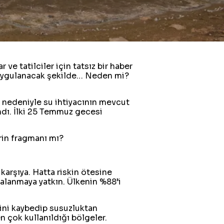
e tatilciler için tatsız bir haber
ak uygulanacak şekilde… Neden mi?
s nedeniyle su ihtiyacının mevcut
ındı. İlki 25 Temmuz gecesi
erin fragmanı mı?
ı karşıya. Hatta riskin ötesine
çalanmaya yatkın. Ülkenin %88’i
mini kaybedip susuzluktan
n çok kullanıldığı bölgeler.