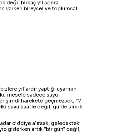
k değil birkaç yıl sonra
man varken bireysel ve toplumsal
zlere yıllardır yaptığı uyarının
Çünkü mesele sadece suyu
ğer şimdi harekete geçmezsek, “7
lki suyu saatle değil, günle sınırlı
 kadar ciddiye alırsak, gelecekteki
ıp giderken artık "bir gün" değil,