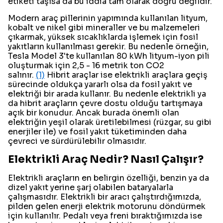
etiketi taşısa da bu iddia tam olarak doğru değildir.
Modern araç pillerinin yapımında kullanılan lityum,
kobalt ve nikel gibi mineraller ve bu malzemeleri
çıkarmak, yüksek sıcaklıklarda işlemek için fosil
yakıtların kullanılması gerekir. Bu nedenle örneğin,
Tesla Model 3'te kullanılan 80 kWh lityum-iyon pili
oluşturmak için 2,5 - 16 metrik ton CO2
salınır.
(1)
Hibrit araçlar ise elektrikli araçlara geçiş
sürecinde oldukça yararlı olsa da fosil yakıt ve
elektriği bir arada kullanır. Bu nedenle elektrikli ya
da hibrit araçların çevre dostu olduğu tartışmaya
açık bir konudur. Ancak burada önemli olan
elektriğin yeşil olarak üretilebilmesi (rüzgar, su gibi
enerjiler ile) ve fosil yakıt tüketiminden daha
çevreci ve sürdürülebilir olmasıdır.
Elektrikli Araç Nedir? Nasıl Çalışır?
Elektrikli araçların en belirgin özelliği, benzin ya da
dizel yakıt yerine şarj olabilen bataryalarla
çalışmasıdır. Elektrikli bir aracı çalıştırdığımızda,
pilden gelen enerji elektrik motorunu döndürmek
için kullanılır. Pedalı veya freni bıraktığımızda ise