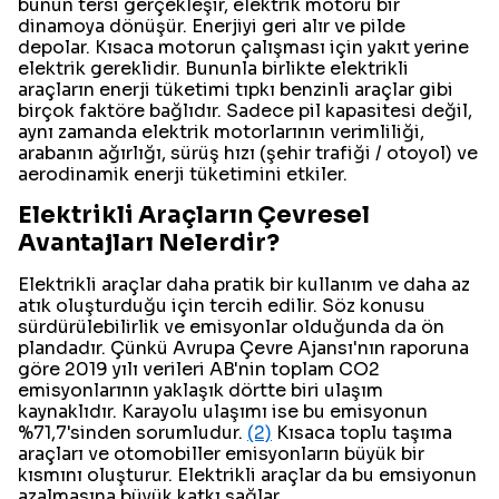
bunun tersi gerçekleşir, elektrik motoru bir
dinamoya dönüşür. Enerjiyi geri alır ve pilde
depolar. Kısaca motorun çalışması için yakıt yerine
elektrik gereklidir. Bununla birlikte elektrikli
araçların enerji tüketimi tıpkı benzinli araçlar gibi
birçok faktöre bağlıdır. Sadece pil kapasitesi değil,
aynı zamanda elektrik motorlarının verimliliği,
arabanın ağırlığı, sürüş hızı (şehir trafiği / otoyol) ve
aerodinamik enerji tüketimini etkiler.
Elektrikli Araçların Çevresel
Avantajları Nelerdir?
Elektrikli araçlar daha pratik bir kullanım ve daha az
atık oluşturduğu için tercih edilir. Söz konusu
sürdürülebilirlik ve emisyonlar olduğunda da ön
plandadır. Çünkü Avrupa Çevre Ajansı'nın raporuna
göre 2019 yılı verileri AB'nin toplam CO2
emisyonlarının yaklaşık dörtte biri ulaşım
kaynaklıdır. Karayolu ulaşımı ise bu emisyonun
%71,7'sinden sorumludur.
(2)
Kısaca toplu taşıma
araçları ve otomobiller emisyonların büyük bir
kısmını oluşturur. Elektrikli araçlar da bu emsiyonun
azalmasına büyük katkı sağlar.