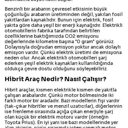
Benzinli bir arabanın çevresel etkisinin büyük
çoğunluğu arabanın üretiminden değil, yakılan fosil
yakıtlardan kaynaklıdır. Bunun için elektrik, fosil
yakıta göre daha yeşil bir enerji kaynağıdır. Elektrikli
otomobillerin fabrika tarafından belirtilen
özelliklerine baktığımızda CO2 emisyonu
değerlerinde kilometre başına "0 gram" görürüz.
Dolayısıyla doğrudan emisyon yoktur ancak dolaylı
emisyon vardır. Çünkü elektrik üretimi de emisyona
neden olur. Ancak elektrikli otomobilleri şarj
ederken yeşil elektrik kaynakları kullanıldığında
oldukça çevre dostu olduğunu söyleyebiliriz.
Hibrit Araç Nedir? Nasıl Çalışır?
Hibrit araçlar, kısmen elektrikle kısmen de yakıtla
çalışan arabalardır. Çünkü motor bölmesinde iki
farklı motor bir aradadır. Bazı modellerin fişi vardır
(tak-çıkar hibritler ve menzil uzatıcılar), diğerlerinin
ise frenleme sırasında açığa çıkan enerjiyle şarj
olan küçük bir elektrik motoru vardır (örneğin
Toyota Prius). En iyi yanı ise bazı modellerinde yer
alan akünün, sürüş sırasında içten yanmalı motor