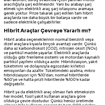
aracılığıyla şarj edilmesidir. Yani bu arabayı şarj
etmek için elektrikli araç şarj istasyonu aramaya
gerek yoktur. Prize takarak şarj edilen tam hibrit
araçlarda ise daha büyük bir batarya vardır ve
sadece elektrikle çalışabilirler.
Hibrit Araçlar Çevreye Yararlı mı?
Hibrit araba seçeneklerinin normal benzinli veya
dizel araçlara kıyasla birçok avantajı vardır. Çünkü
daha az karbondioksit (CO2), nitrojen oksit (NOx)
ve partikül madde yayarlar. Elektrikli araçlarda
olduğu gibi frenleme sistemi ve motordan kaynaklı
partikül yayılımı oldukça azdır. Hibridizasyon, yakıt
tüketimini ve dolayısıyla egzozdaki kirletici
emisyonları da azaltır. Tüketimdeki azalma, mikro
hibridizasyon için %10'dan; normal hibritlerde
%50'ye ve hatta prizli hibritlerde %100'e kadar
değişebilir.
Hibrit ya da elektrikli araç olması fark etmeksizin
her model, fosil yakıt kullanan araçlara göre
oldukça çevre dostudur. Çünkü henüz üretimde