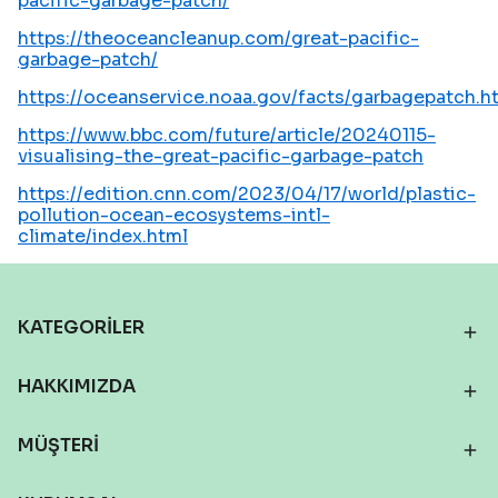
pacific-garbage-patch/
https://theoceancleanup.com/great-pacific-
garbage-patch/
https://oceanservice.noaa.gov/facts/garbagepatch.h
https://www.bbc.com/future/article/20240115-
visualising-the-great-pacific-garbage-patch
https://edition.cnn.com/2023/04/17/world/plastic-
pollution-ocean-ecosystems-intl-
climate/index.html
KATEGORİLER
HAKKIMIZDA
MÜŞTERİ