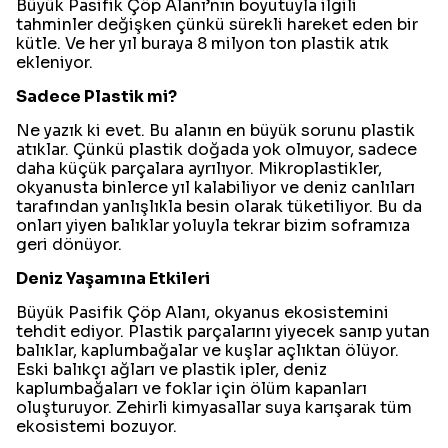
Büyük Pasifik Çöp Alanı’nın boyutuyla ilgili
tahminler değişken çünkü sürekli hareket eden bir
kütle. Ve her yıl buraya 8 milyon ton plastik atık
ekleniyor.
Sadece Plastik mi?
Ne yazık ki evet. Bu alanın en büyük sorunu plastik
atıklar. Çünkü plastik doğada yok olmuyor, sadece
daha küçük parçalara ayrılıyor. Mikroplastikler,
okyanusta binlerce yıl kalabiliyor ve deniz canlıları
tarafından yanlışlıkla besin olarak tüketiliyor. Bu da
onları yiyen balıklar yoluyla tekrar bizim soframıza
geri dönüyor.
Deniz Yaşamına Etkileri
Büyük Pasifik Çöp Alanı, okyanus ekosistemini
tehdit ediyor. Plastik parçalarını yiyecek sanıp yutan
balıklar, kaplumbağalar ve kuşlar açlıktan ölüyor.
Eski balıkçı ağları ve plastik ipler, deniz
kaplumbağaları ve foklar için ölüm kapanları
oluşturuyor. Zehirli kimyasallar suya karışarak tüm
ekosistemi bozuyor.