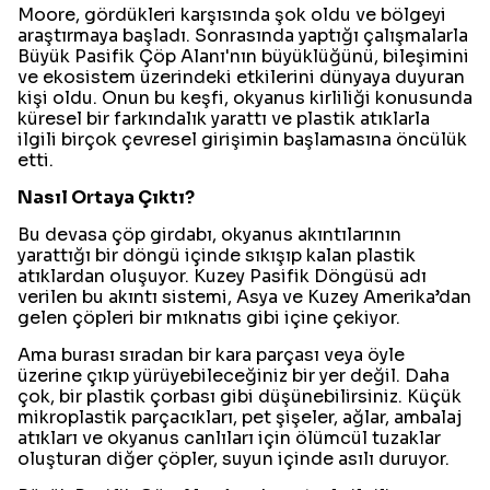
Moore, gördükleri karşısında şok oldu ve bölgeyi
araştırmaya başladı. Sonrasında yaptığı çalışmalarla
Büyük Pasifik Çöp Alanı'nın büyüklüğünü, bileşimini
ve ekosistem üzerindeki etkilerini dünyaya duyuran
kişi oldu. Onun bu keşfi, okyanus kirliliği konusunda
küresel bir farkındalık yarattı ve plastik atıklarla
ilgili birçok çevresel girişimin başlamasına öncülük
etti.
Nasıl Ortaya Çıktı?
Bu devasa çöp girdabı, okyanus akıntılarının
yarattığı bir döngü içinde sıkışıp kalan plastik
atıklardan oluşuyor. Kuzey Pasifik Döngüsü adı
verilen bu akıntı sistemi, Asya ve Kuzey Amerika’dan
gelen çöpleri bir mıknatıs gibi içine çekiyor.
Ama burası sıradan bir kara parçası veya öyle
üzerine çıkıp yürüyebileceğiniz bir yer değil. Daha
çok, bir plastik çorbası gibi düşünebilirsiniz. Küçük
mikroplastik parçacıkları, pet şişeler, ağlar, ambalaj
atıkları ve okyanus canlıları için ölümcül tuzaklar
oluşturan diğer çöpler, suyun içinde asılı duruyor.