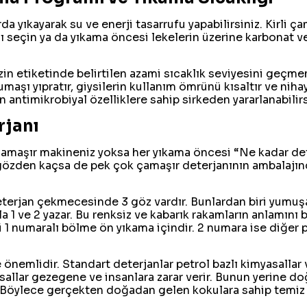
rda yıkayarak su ve enerji tasarrufu yapabilirsiniz. Kirli ç
ı seçin ya da yıkama öncesi lekelerin üzerine karbonat v
izin etiketinde belirtilen azami sıcaklık seviyesini geç
kumaşı yıpratır, giysilerin kullanım ömrünü kısaltır ve nihay
n antimikrobiyal özelliklere sahip sirkeden yararlanabilirs
rjanı
 çamaşır makineniz yoksa her yıkama öncesi “Ne kadar d
 gözden kaçsa de pek çok çamaşır deterjanının ambalajın
terjan çekmecesinde 3 göz vardır. Bunlardan biri yumuşat
a 1 ve 2 yazar. Bu renksiz ve kabarık rakamların anlamını 
i 1 numaralı bölme ön yıkama içindir. 2 numara ise diğer 
 önemlidir. Standart deterjanlar petrol bazlı kimyasallar 
allar gezegene ve insanlara zarar verir. Bunun yerine doğ
. Böylece gerçekten doğadan gelen kokulara sahip temiz ç