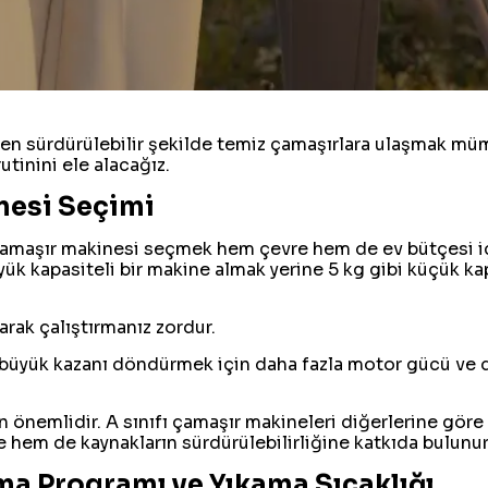
eden sürdürülebilir şekilde temiz çamaşırlara ulaşmak m
utinini ele alacağız.
nesi Seçimi
çamaşır makinesi seçmek hem çevre hem de ev bütçesi içi
yük kapasiteli bir makine almak yerine 5 kg gibi küçük ka
rak çalıştırmanız zordur.
 büyük kazanı döndürmek için daha fazla motor gücü ve do
için önemlidir. A sınıfı çamaşır makineleri diğerlerine göre
 hem de kaynakların sürdürülebilirliğine katkıda bulunur
ma Programı ve Yıkama Sıcaklığı