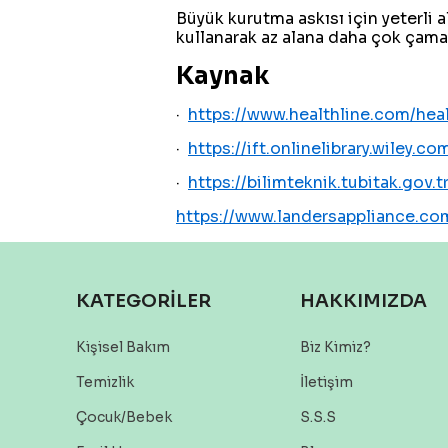
Büyük kurutma askısı için yeterli a
kullanarak az alana daha çok çamaşı
Kaynak
·
https://www.healthline.com/heal
·
https://ift.onlinelibrary.wiley.c
·
https://bilimteknik.tubitak.gov
https://www.landersappliance.c
KATEGORİLER
HAKKIMIZDA
Kişisel Bakım
Biz Kimiz?
Temizlik
İletişim
Çocuk/Bebek
S.S.S