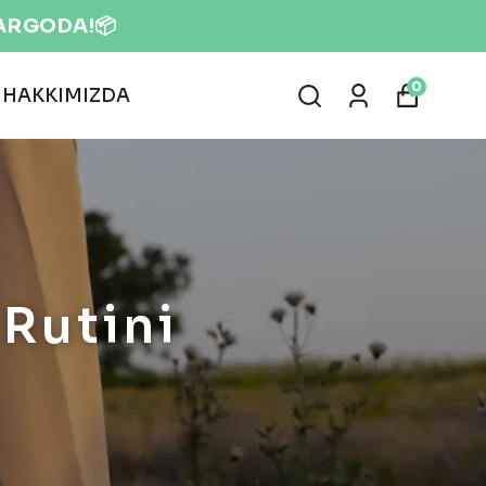
KARGODA!📦
0
HAKKIMIZDA
 Rutini