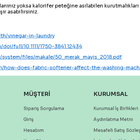
lanınız yoksa kalorifer peteğine asılabilen kurutmalıkları t
r asabilirsiniz.
th/vinegar-in-laundry
om/doi/full/10.1111/1750-3841.12434
.tr/system/files/makale/50_merak_mayis_2018.pdf
om/how-does-fabric-softener-affect-the-washing-mach
MÜŞTERİ
KURUMSAL
Sipariş Sorgulama
Kurumsal İş Birlikleri
Giriş
Aydınlatma Metni
Hesabım
Mesafeli Satış Sözl