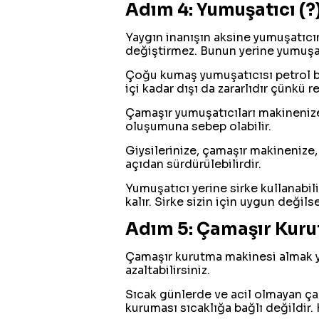
Adım 4: Yumuşatıcı (?
Yaygın inanışın aksine yumuşatıcı
değiştirmez. Bunun yerine yumuşaklı
Çoğu kumaş yumuşatıcısı petrol baz
içi kadar dışı da zararlıdır çünkü 
Çamaşır yumuşatıcıları makinenize d
oluşumuna sebep olabilir.
Giysilerinize, çamaşır makinenize
açıdan sürdürülebilirdir.
Yumuşatıcı yerine sirke kullanabil
kalır. Sirke sizin için uygun değils
Adım 5: Çamaşır Kur
Çamaşır kurutma makinesi almak ye
azaltabilirsiniz.
Sıcak günlerde ve acil olmayan çam
kuruması sıcaklığa bağlı değildir. 