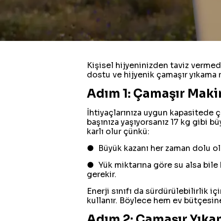
Kişisel hijyeninizden taviz verm
dostu ve hijyenik çamaşır yıkama r
Adım 1: Çamaşır Maki
İhtiyaçlarınıza uygun kapasitede 
başınıza yaşıyorsanız 17 kg gibi bü
karlı olur çünkü:
● Büyük kazanı her zaman dolu ola
● Yük miktarına göre su alsa bile
gerekir.
Enerji sınıfı da sürdürülebilirlik 
kullanır. Böylece hem ev bütçesine
Adım 2: Çamaşır Yıka