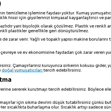
)
nın temizleme işlemine faydası yoktur. Kumaş yumuşatıcıl
k hissi için giysilerinizi kimyasal kayganlaştırıcı ve pa
lıdır yani biyolojik olarak çözülmez. Plastik ve renkli a
renkli plastikler genellikle geri dönüştürülmez.
e zarar verir. Yağlı ve topaklı yapısı makine borularını tık
, çevreye ve ev ekonomisine faydadan çok zarar veren yu
irsiniz. Çamaşırlarınız kuruyunca sirkenin kokusu gider, 
e
doğal yumuşatıcıları
tercih edebilirsiniz.
utma
rine sererek kurutmayı tercih edebilirsiniz. Böylece ele
aşırlar için sıkma devrini düşük tutabilirsiniz çünkü bu
Her sıcaklıkta buharlaşma olur. Sıcaklık artışı sadece süre