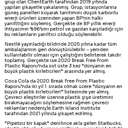
grup olan ClientEarth tarafından 2019 yılında
yapılan şikayetle yakalanmış. Grup, istasyonlarına
güneş panelleri koyarak tanıtımını düşük karbonlu
enerji ürünleri üzerinden yapan BP’nin halkı
yanılttığını söylemiş. Gerçekte de BP yıllık enerji
ihtiyacının %96’sını petrol ve gazdan karşıladığı için
bu reklamların yanıltıcı olduğu söylenebilir.
Nestlé yayınladığı bildiride 2025 yılına kadar tüm
ambalajlarının geri dönüştürülebilir – yeniden
kullanılabilir olması için çalıştığını belirterek takdir
toplamış. Gerçekte ise 2020 Break Free From
Plastic Raporu’nda üst üste 3 kez “dünyanın en
büyük plastik kirleticileri” arasında yer almış.
Coca Cola da 2020 Break Free From Plastic
Raporu’nda iki yıl 1. sırada olmak üzere “dünyanın en
büyük plastik kirleticileri” listesinde yer almış.
Çevreci eleştiriler üzerine plastik şişe üretimini
bırakmayacağını söylemesine rağmen çevreci
reklamları nedeniyle Earth Island Institute
tarafından 2021 yılında şikayet edilmiş.
“Pipetsiz bir kapak” denilince akla gelen Starbucks,