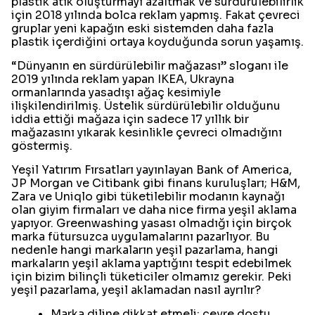
plastik atık oluşturmayı azaltmak ve sürdürülebilirlik
için 2018 yılında bolca reklam yapmış. Fakat çevreci
gruplar yeni kapağın eski sistemden daha fazla
plastik içerdiğini ortaya koyduğunda sorun yaşamış.
“Dünyanın en sürdürülebilir mağazası” sloganı ile
2019 yılında reklam yapan IKEA, Ukrayna
ormanlarında yasadışı ağaç kesimiyle
ilişkilendirilmiş. Üstelik sürdürülebilir olduğunu
iddia ettiği mağaza için sadece 17 yıllık bir
mağazasını yıkarak kesinlikle çevreci olmadığını
göstermiş.
Yeşil Yatırım Fırsatları yayınlayan Bank of America,
JP Morgan ve Citibank gibi finans kuruluşları; H&M,
Zara ve Uniqlo gibi tüketilebilir modanın kaynağı
olan giyim firmaları ve daha nice firma yeşil aklama
yapıyor. Greenwashing yasası olmadığı için birçok
marka fütursuzca uygulamalarını pazarlıyor. Bu
nedenle hangi markaların yeşil pazarlama, hangi
markaların yeşil aklama yaptığını tespit edebilmek
için bizim bilinçli tüketiciler olmamız gerekir. Peki
yeşil pazarlama, yeşil aklamadan nasıl ayrılır?
Marka diline dikkat etmeli; çevre dostu,