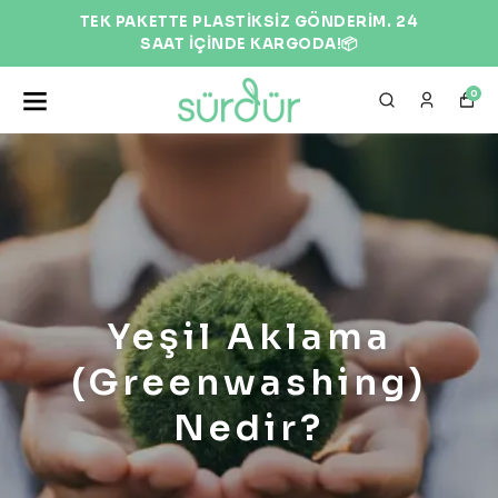
İM. 24
EKOLOJİK VE DOĞAL ÜRÜNLER 
0
Yeşil Aklama
(Greenwashing)
Nedir?