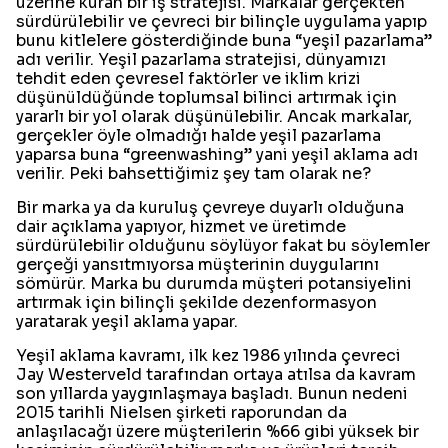
üzerine kuran bir iş stratejisi. Markalar gerçekten
sürdürülebilir ve çevreci bir bilinçle uygulama yapıp
bunu kitlelere gösterdiğinde buna “yeşil pazarlama”
adı verilir. Yeşil pazarlama stratejisi, dünyamızı
tehdit eden çevresel faktörler ve iklim krizi
düşünüldüğünde toplumsal bilinci artırmak için
yararlı bir yol olarak düşünülebilir. Ancak markalar,
gerçekler öyle olmadığı halde yeşil pazarlama
yaparsa buna “greenwashing” yani yeşil aklama adı
verilir. Peki bahsettiğimiz şey tam olarak ne?
Bir marka ya da kuruluş çevreye duyarlı olduğuna
dair açıklama yapıyor, hizmet ve üretimde
sürdürülebilir olduğunu söylüyor fakat bu söylemler
gerçeği yansıtmıyorsa müşterinin duygularını
sömürür. Marka bu durumda müşteri potansiyelini
artırmak için bilinçli şekilde dezenformasyon
yaratarak yeşil aklama yapar.
Yeşil aklama kavramı, ilk kez 1986 yılında çevreci
Jay Westerveld tarafından ortaya atılsa da kavram
son yıllarda yaygınlaşmaya başladı. Bunun nedeni
2015 tarihli Nielsen şirketi raporundan da
anlaşılacağı üzere müşterilerin %66 gibi yüksek bir