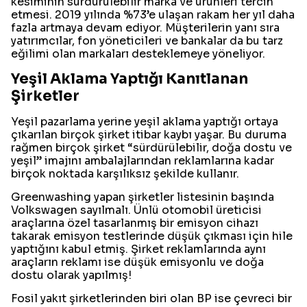
kesiminin sürdürülebilir marka ve ürünleri tercih
etmesi. 2019 yılında %73’e ulaşan rakam her yıl daha
fazla artmaya devam ediyor. Müşterilerin yanı sıra
yatırımcılar, fon yöneticileri ve bankalar da bu tarz
eğilimi olan markaları desteklemeye yöneliyor.
Yeşil Aklama Yaptığı Kanıtlanan
Şirketler
Yeşil pazarlama yerine yeşil aklama yaptığı ortaya
çıkarılan birçok şirket itibar kaybı yaşar. Bu duruma
rağmen birçok şirket “sürdürülebilir, doğa dostu ve
yeşil” imajını ambalajlarından reklamlarına kadar
birçok noktada karşılıksız şekilde kullanır.
Greenwashing yapan şirketler listesinin başında
Volkswagen sayılmalı. Ünlü otomobil üreticisi
araçlarına özel tasarlanmış bir emisyon cihazı
takarak emisyon testlerinde düşük çıkması için hile
yaptığını kabul etmiş. Şirket reklamlarında aynı
araçların reklamı ise düşük emisyonlu ve doğa
dostu olarak yapılmış!
Fosil yakıt şirketlerinden biri olan BP ise çevreci bir