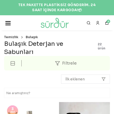
EKOLOJİK VE DOĞAL ÜRÜNLER 🌍
0
Temizlik
Bulaşık
Bulaşık Deterjan ve
22
ürün
Sabunları
Filtrele
İlk eklenen