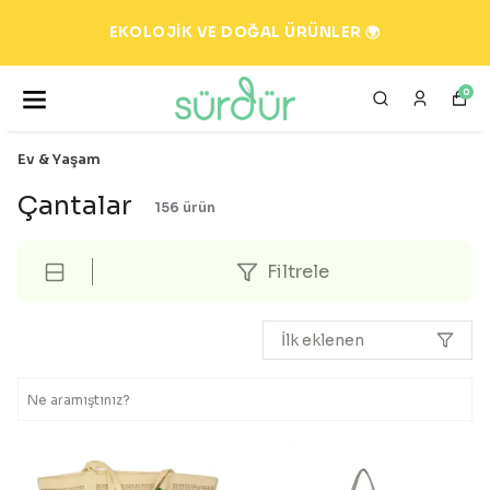
EKOLOJİK VE DOĞAL ÜRÜNLER 🌍
0
Ev & Yaşam
Çantalar
156
ürün
Filtrele
İlk eklenen