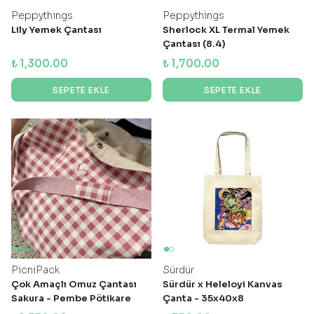
Peppythings
Peppythings
Lily Yemek Çantası
Sherlock XL Termal Yemek
Çantası (8.4)
₺ 1,300.00
₺ 1,700.00
SEPETE EKLE
SEPETE EKLE
PicniPack
Sürdür
Çok Amaçlı Omuz Çantası
Sürdür x Heleloyi Kanvas
Sakura - Pembe Pötikare
Çanta - 35x40x8