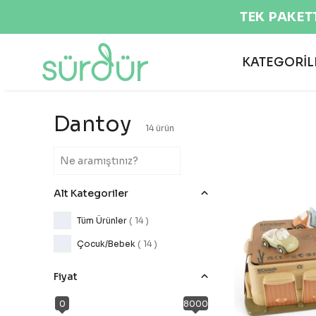
KATEGORİL
Dantoy
14
ürün
Alt Kategoriler
Tüm Ürünler
(
14
)
Çocuk/Bebek
(
14
)
Fiyat
0
8000