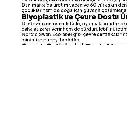
Danimarka’da üretim yapan ve 50 yılı aşkın de
çocuklar hem de doğa için güvenli çözümler s
Biyoplastik ve Çevre Dostu Ü
Dantoy’un en önemli farkı, oyuncaklarında şek
daha az zarar verir hem de sürdürülebilir üretim
Nordic Swan Ecolabel gibi çevre sertifikalar
minimize etmeyi hedefler.
Çocuk Gelişimini Destekley
Dantoy oyuncakları yalnızca eğlence sunmakla 
Bu kategoride:
Kum ve bahçe oyuncakları
Araç ve oyun setleri
Rol yapma oyuncakları
Bebek ve küçük çocuklara uygun setler
yer alır. Bu oyuncaklar çocukların motor beceril
Güvenli ve Dayanıklı Kullanı
Çocuk ürünlerinde güvenlik en önemli kriterdir
Gıda ile temasa uygun güvenli materyalle
Sağlam ve uzun ömürlü yapı
Çocuk sağlığına uygun üretim standartlar
ile ebeveynler için güvenilir bir tercih sunar.
Dayanıklı yapısı sayesinde ürünler uzun süre kul