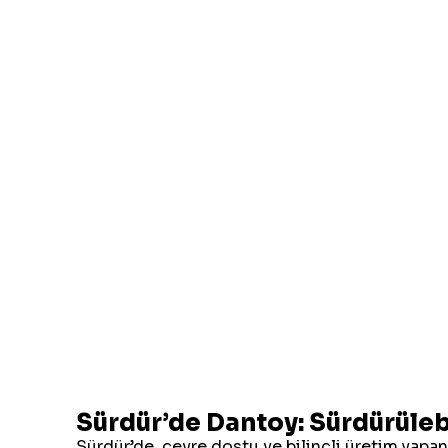
Sürdür’de Dantoy: Sürdürüleb
Sürdür’de, çevre dostu ve bilinçli üretim yapa