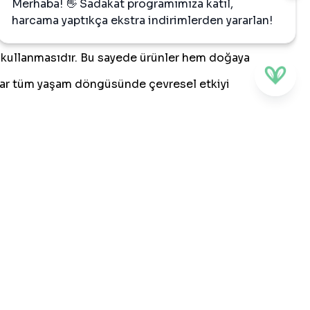
Merhaba! 👋 Sadakat programımıza katıl,
lmüş malzemelerle ürettiği oyuncaklarıyla hem
harcama yaptıkça ekstra indirimlerden yararlan!
k kullanmasıdır. Bu sayede ürünler hem doğaya
dar tüm yaşam döngüsünde çevresel etkiyi
kilde tasarlanır.
.