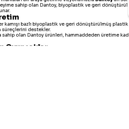
neyime sahip olan Dantoy, biyoplastik ve geri dönüştürü
unar.
retim
er kamışı bazlı biyoplastik ve geri dönüştürülmüş plasti
 süreçlerini destekler.
ına sahip olan Dantoy ürünleri, hammaddeden üretime ka
en Oyuncaklar
kalmaz, aynı zamanda çocukların gelişimini destekler.
erini, yaratıcılığını ve sosyal gelişimini destekleyecek şe
m
. Dantoy oyuncakları:
r
ı
lanılabilir ve nesilden nesile aktarılabilecek kalite sunar