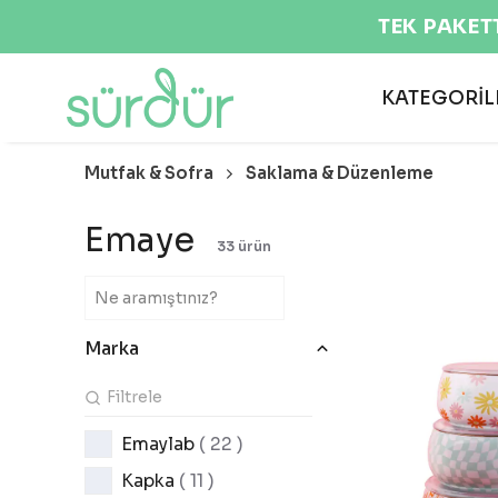
TEK PAKET
KATEGORİL
Mutfak & Sofra
Saklama & Düzenleme
Emaye
33
ürün
Marka
Emaylab
( 22 )
Kapka
( 11 )