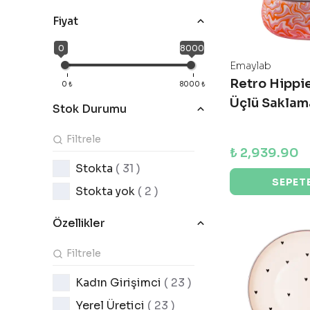
Fiyat
0
8000
Emaylab
Retro Hippi
0
₺
8000
₺
Üçlü Saklam
Stok Durumu
₺ 2,939.90
Stokta
( 31 )
SEPETE
Stokta yok
( 2 )
Özellikler
Kadın Girişimci
( 23 )
Yerel Üretici
( 23 )