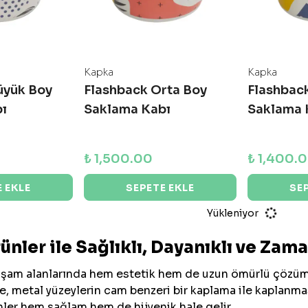
Kapka
Kapka
üyük Boy
Flashback Orta Boy
Flashbac
ı
Saklama Kabı
Saklama 
₺ 1,500.00
₺ 1,400.
 EKLE
SEPETE EKLE
SE
Yükleniyor
nler ile Sağlıklı, Dayanıklı ve Zam
aşam alanlarında hem estetik hem de uzun ömürlü çözüm
ye, metal yüzeylerin cam benzeri bir kaplama ile kaplanma
ler hem sağlam hem de hijyenik hale gelir.