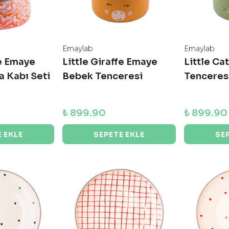
Emaylab
Emaylab
e Emaye
Little Giraffe Emaye
Little C
a Kabı Seti
Bebek Tenceresi
Tenceres
₺ 899.90
₺ 899.90
 EKLE
SEPETE EKLE
SE