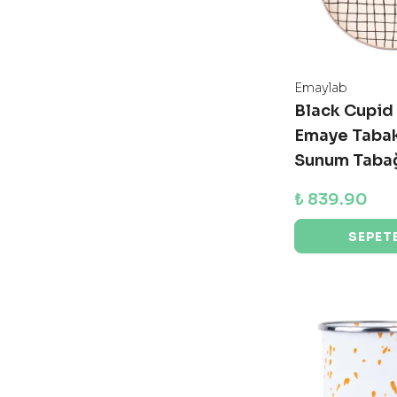
Emaylab
Black Cupid 
Emaye Tabak
Sunum Tabağ
₺ 839.90
SEPETE