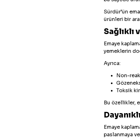
Sürdür’ün emay
ürünleri bir ara
Sağlıklı 
Emaye kaplama,
yemeklerin doğ
Ayrıca:
Non-reakt
Gözeneksi
Toksik ki
Bu özellikler, 
Dayanıkl
Emaye kaplama,
paslanmaya ve 