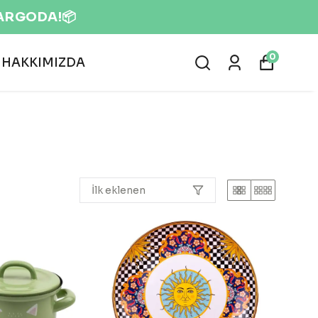
KARGODA!📦
0
HAKKIMIZDA
İlk eklenen