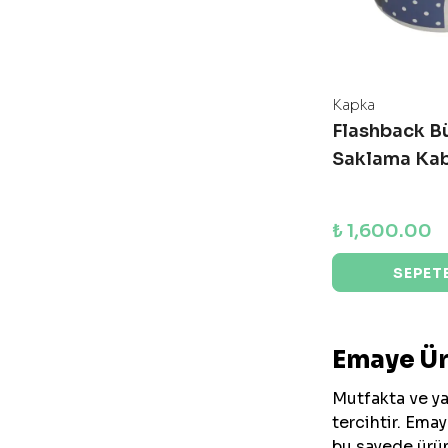
Kapka
Flashback B
Saklama Kab
₺ 1,600.00
SEPETE
Emaye Ürü
Mutfakta ve y
tercihtir. Ema
bu sayede ürün