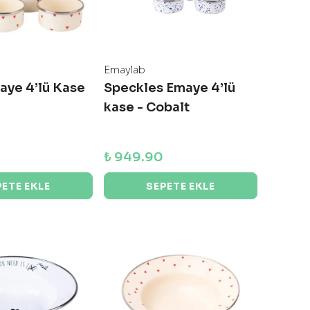
Emaylab
aye 4’lü Kase
Speckles Emaye 4’lü
kase - Cobalt
₺ 949.90
PETE EKLE
SEPETE EKLE