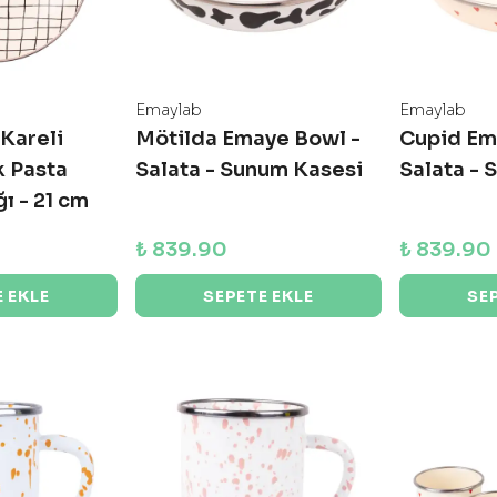
Emaylab
Emaylab
Kareli
Mötilda Emaye Bowl -
Cupid Em
 Pasta
Salata - Sunum Kasesi
Salata - 
ı - 21 cm
₺ 839.90
₺ 839.90
 EKLE
SEPETE EKLE
SE