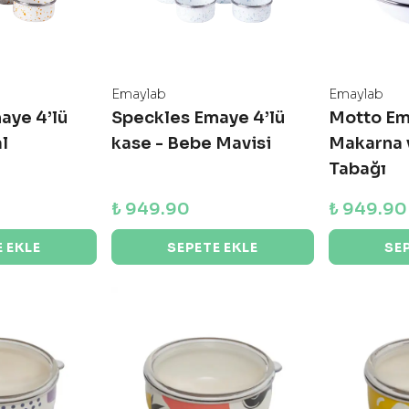
Emaylab
Emaylab
aye 4’lü
Speckles Emaye 4’lü
Motto Em
l
kase - Bebe Mavisi
Makarna 
Tabağı
₺ 949.90
₺ 949.90
 EKLE
SEPETE EKLE
SE