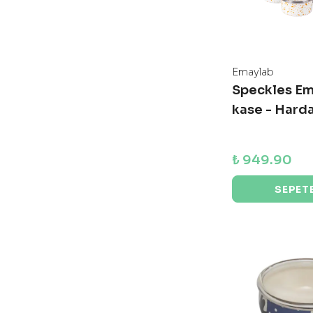
Emaylab
Speckles Em
kase - Harda
₺ 949.90
SEPETE