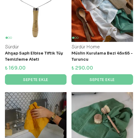
Sürdür
Sürdür Home
Ahşap Saplı Elbise Tiftik Tüy
Müslin Kurulama Bezi 45x65 -
Temizleme Aleti
Turuncu
₺ 169.00
₺ 290.00
SEPETE EKLE
SEPETE EKLE