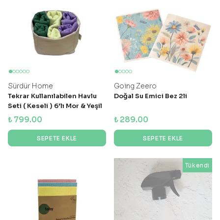
Sürdür Home
Going Zeero
Tekrar Kullanılabilen Havlu
Doğal Su Emici Bez 2li
Seti ( Keseli ) 6'lı Mor & Yeşil
& Sarı
₺ 799.00
₺ 289.00
SEPETE EKLE
SEPETE EKLE
Tükendi