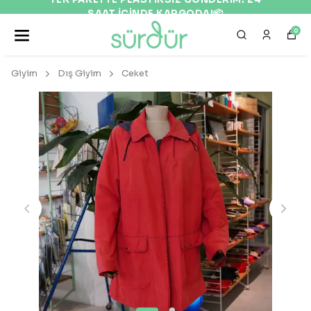
SAAT İÇİNDE KARGODA!📦
0
Giyim
Dış Giyim
Ceket