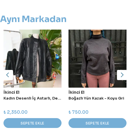
Aynı Markadan
İkinci El
İkinci El
Kadın Desenli İç Astarlı, Deri - Süet Ceket
Boğazlı Yün Kazak - Koyu Gri
₺ 2,350.00
₺ 750.00
SEPETE EKLE
SEPETE EKLE