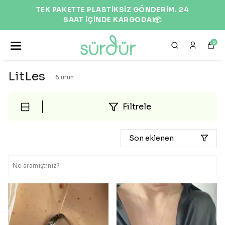
TEK PAKETTE PLASTİKSİZ GÖNDERİM. 24
SAAT İÇİNDE KARGODA!📦
0
LitLes
6
ürün
Filtrele
Son eklenen