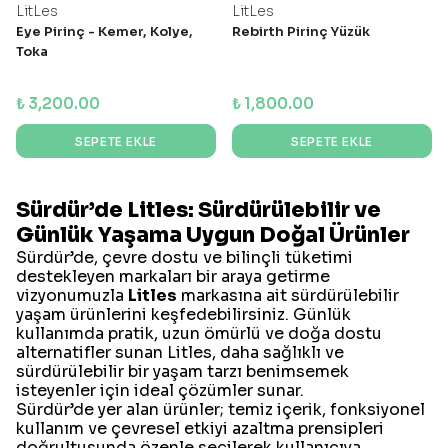
LitLes
LitLes
Eye Pirinç - Kemer, Kolye,
Rebirth Pirinç Yüzük
Toka
₺ 3,200.00
₺ 1,800.00
SEPETE EKLE
SEPETE EKLE
Sürdür’de Litles: Sürdürülebilir ve
Günlük Yaşama Uygun Doğal Ürünler
Sürdür’de, çevre dostu ve bilinçli tüketimi
destekleyen markaları bir araya getirme
vizyonumuzla
Litles
markasına ait sürdürülebilir
yaşam ürünlerini keşfedebilirsiniz. Günlük
kullanımda pratik, uzun ömürlü ve doğa dostu
alternatifler sunan Litles, daha sağlıklı ve
sürdürülebilir bir yaşam tarzı benimsemek
isteyenler için ideal çözümler sunar.
Sürdür’de yer alan ürünler; temiz içerik, fonksiyonel
kullanım ve çevresel etkiyi azaltma prensipleri
doğrultusunda özenle seçilerek kullanıcıya