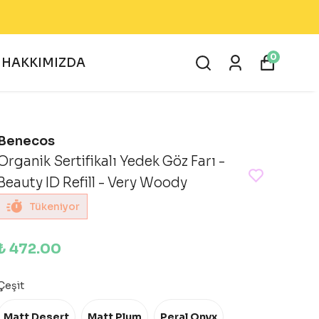
0
HAKKIMIZDA
Benecos
Organik Sertifikalı Yedek Göz Farı -
Beauty ID Refill - Very Woody
Tükeniyor
₺ 472.00
Çeşit
Matt Desert
Matt Plum
Peral Onyx