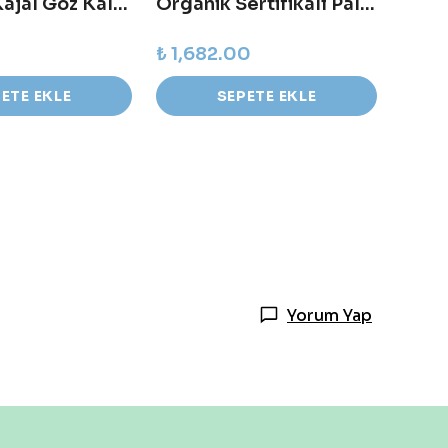
Organik Kajal Göz Kalemi - Night Blue
Organik Sertifikalı Palet Beauty ID - Marrakesch
₺ 1,682.00
₺ 51
ETE EKLE
SEPETE EKLE
Yorum Yap