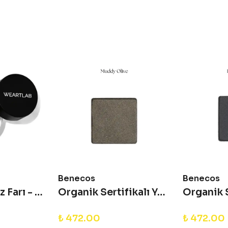
Benecos
Benecos
WeArtLab Göz Farı - Supernova Pink
Organik Sertifikalı Yedek Göz Farı - Beauty ID Refill - Muddy Olive
₺ 472.00
₺ 472.00