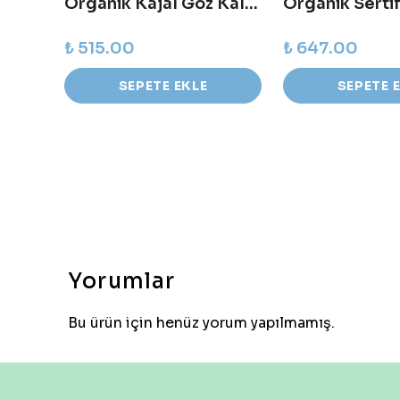
Organik Sertifikalı Jumbo Lipstick - Cherry Lady
Organik Kajal Göz Kalemi - Bright Blue
₺ 515.00
₺ 647.00
SEPETE EKLE
SEPETE 
Yorumlar
Bu ürün için henüz yorum yapılmamış.