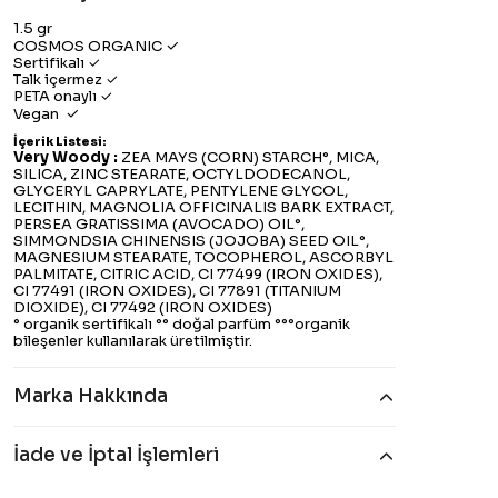
1.5 gr
✓
COSMOS ORGANIC
Sertifikalı ✓
Talk içermez ✓
PETA onaylı ✓
✓
Vegan
İçerik Listesi:
Very Woody :
ZEA MAYS (CORN) STARCH°, MICA,
SILICA, ZINC STEARATE, OCTYLDODECANOL,
GLYCERYL CAPRYLATE, PENTYLENE GLYCOL,
LECITHIN, MAGNOLIA OFFICINALIS BARK EXTRACT,
PERSEA GRATISSIMA (AVOCADO) OIL°,
SIMMONDSIA CHINENSIS (JOJOBA) SEED OIL°,
MAGNESIUM STEARATE, TOCOPHEROL, ASCORBYL
PALMITATE, CITRIC ACID, CI 77499 (IRON OXIDES),
CI 77491 (IRON OXIDES), CI 77891 (TITANIUM
DIOXIDE), CI 77492 (IRON OXIDES)
° organik sertifikalı °° doğal parfüm °°°organik
bileşenler kullanılarak üretilmiştir.
Marka Hakkında
İade ve İptal İşlemleri