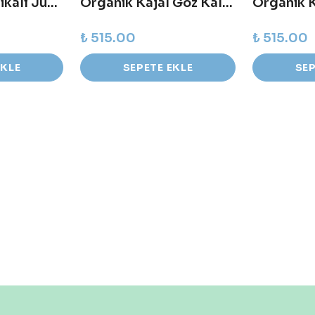
Organik Sertifikalı Jumbo Lipstick - Rosy Brown
Organik Kajal Göz Kalemi - Kahverengi
₺ 515.00
₺ 515.00
EKLE
SEPETE EKLE
SEP