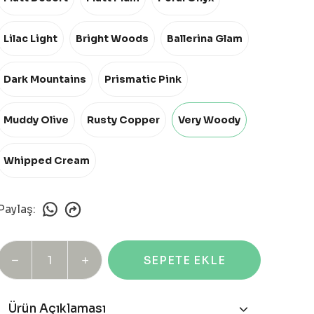
Lilac Light
Bright Woods
Ballerina Glam
Dark Mountains
Prismatic Pink
Muddy Olive
Rusty Copper
Very Woody
Whipped Cream
Paylaş
:
SEPETE EKLE
Ürün Açıklaması