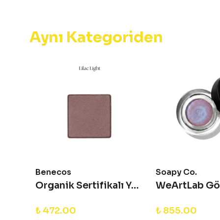
Aynı Kategoriden
Benecos
Soapy Co.
WeArtLab Göz Farı - Copper Rose
Organik Sertifikalı Yedek Göz Farı - Beauty ID Refill - Lilac Light
₺ 472.00
₺ 855.00