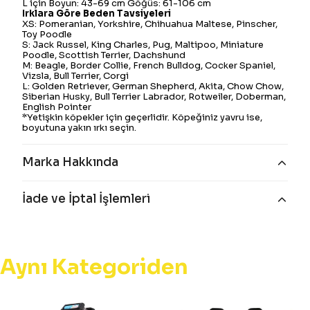
L için Boyun: 43-69 cm Göğüs: 61-106 cm
Irklara Göre Beden Tavsiyeleri
XS: Pomeranian, Yorkshire, Chihuahua Maltese, Pinscher,
Toy Poodle
S: Jack Russel, King Charles, Pug, Maltipoo, Miniature
Poodle, Scottish Terrier, Dachshund
M: Beagle, Border Collie, French Bulldog, Cocker Spaniel,
Vizsla, Bull Terrier, Corgi
L: Golden Retriever, German Shepherd, Akita, Chow Chow,
Siberian Husky, Bull Terrier Labrador, Rotweiler, Doberman,
English Pointer
*Yetişkin köpekler için geçerlidir. Köpeğiniz yavru ise,
boyutuna yakın ırkı seçin.
Marka Hakkında
İade ve İptal İşlemleri
Aynı Kategoriden