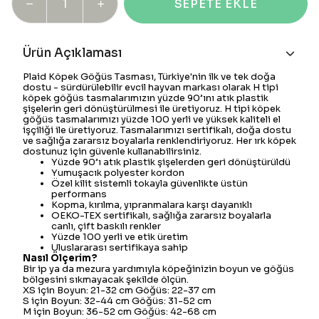
SEPETE EKLE
Ürün Açıklaması
Plaid Köpek Göğüs Tasması, Türkiye'nin ilk ve tek doğa
dostu - sürdürülebilir evcil hayvan markası olarak H tipi
köpek göğüs tasmalarımızın yüzde 90’ını atık plastik
şişelerin geri dönüştürülmesi ile üretiyoruz. H tipi köpek
göğüs tasmalarımızı yüzde 100 yerli ve yüksek kaliteli el
işçiliği ile üretiyoruz. Tasmalarımızı sertifikalı, doğa dostu
ve sağlığa zararsız boyalarla renklendiriyoruz. Her ırk köpek
dostunuz için güvenle kullanabilirsiniz.
Yüzde 90’ı atık plastik şişelerden geri dönüştürüldü
Yumuşacık polyester kordon
Özel kilit sistemli tokayla güvenlikte üstün
performans
Kopma, kırılma, yıpranmalara karşı dayanıklı
OEKO-TEX sertifikalı, sağlığa zararsız boyalarla
canlı, çift baskılı renkler
Yüzde 100 yerli ve etik üretim
Uluslararası sertifikaya sahip
Nasıl Ölçerim?
Bir ip ya da mezura yardımıyla köpeğinizin boyun ve göğüs
bölgesini sıkmayacak şekilde ölçün.
XS için Boyun: 21-32 cm Göğüs: 22-37 cm
S için Boyun: 32-44 cm Göğüs: 31-52 cm
M için Boyun: 36-52 cm Göğüs: 42-68 cm