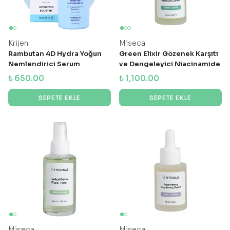
Krijen
Miseca
Rambutan 4D Hydra Yoğun
Green Elixir Gözenek Karşıtı
Nemlendirici Serum
ve Dengeleyici Niacinamide
Serum 30 ml
₺ 650.00
₺ 1,100.00
SEPETE EKLE
SEPETE EKLE
Miseca
Miseca