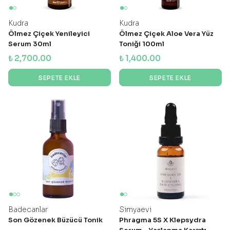
Kudra
Kudra
Ölmez Çiçek Yenileyici
Ölmez Çiçek Aloe Vera Yüz
Serum 30ml
Toniği 100ml
₺ 2,700.00
₺ 1,400.00
SEPETE EKLE
SEPETE EKLE
Badecanlar
Simyaevi
Son Gözenek Büzücü Tonik
Phragma 5S X Klepsydra