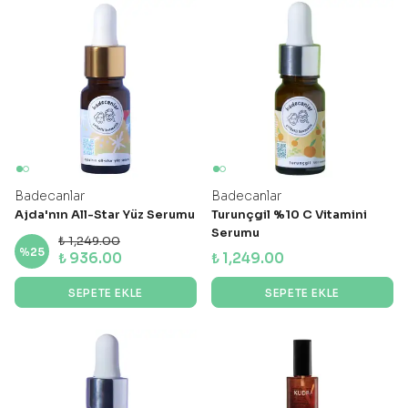
Badecanlar
Badecanlar
Ajda'nın All-Star Yüz Serumu
Turunçgil %10 C Vitamini
Serumu
₺ 1,249.00
%
25
₺ 936.00
₺ 1,249.00
SEPETE EKLE
SEPETE EKLE