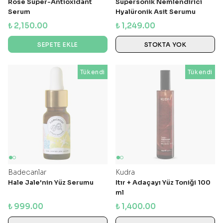
Rose Super-Antioxidant
Süpersonik Nemlendirici
Serum
Hyalüronik Asit Serumu
₺ 2,150.00
₺ 1,249.00
SEPETE EKLE
STOKTA YOK
Tükendi
Tükendi
Tükendi
Badecanlar
Kudra
Hale Jale'nin Yüz Serumu
Itır + Adaçayı Yüz Toniği 100
ml
₺ 999.00
₺ 1,400.00