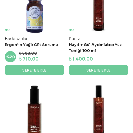
Badecanlar
Kudra
Ergen'in Yağlı Cilt Serumu
Hayıt + Gül Aydınlatıcı Yüz
Toniği 100 ml
₺ 888.00
%
20
₺ 710.00
₺ 1,400.00
SEPETE EKLE
SEPETE EKLE