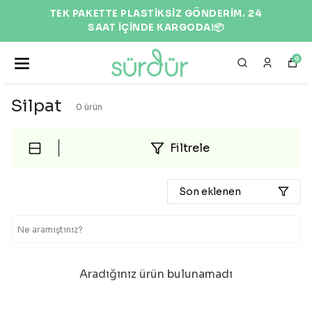
TEK PAKETTE PLASTİKSİZ GÖNDERİM. 24
SAAT İÇİNDE KARGODA!📦
0
Silpat
0
ürün
Filtrele
Son eklenen
Aradığınız ürün bulunamadı