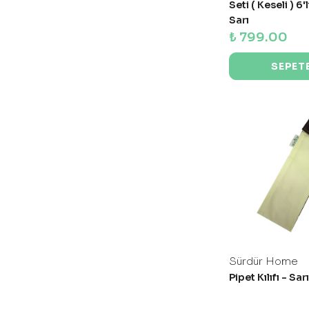
Seti ( Keseli ) 6'
Sarı
₺ 799.00
SEPETE
Sürdür Home
Pipet Kılıfı - Sa