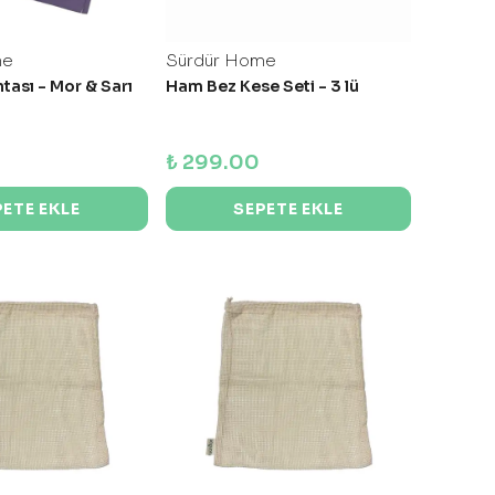
me
Sürdür Home
tası - Mor & Sarı
Ham Bez Kese Seti - 3 lü
₺ 299.00
PETE EKLE
SEPETE EKLE