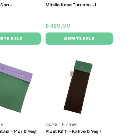
Sarı - L
Müslin Kese Turuncu - L
₺ 329.00
PETE EKLE
SEPETE EKLE
me
Sürdür Home
ası - Mor & Yeşil
Pipet Kılıfı - Kahve & Yeşil