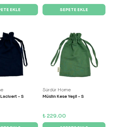
PETE EKLE
SEPETE EKLE
me
Sürdür Home
Lacivert - S
Müslin Kese Yeşil - S
₺ 229.00