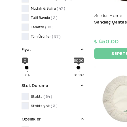
Mutfak & Sofra
(
47
)
Sürdür Home
Tatil Bavulu
(
2
)
Sandviç Çantası
Temizlik
(
10
)
Tüm Ürünler
(
57
)
₺ 450.00
Fiyat
SEPETE
0
8000
0
₺
8000
₺
Stok Durumu
Stokta
( 54 )
Stokta yok
( 3 )
Özellikler