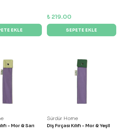
₺ 219.00
PETE EKLE
SEPETE EKLE
me
Sürdür Home
ılıfı - Mor & Sarı
Diş Fırçası Kılıfı - Mor & Yeşil