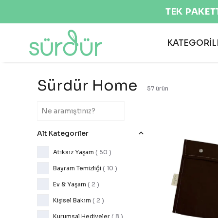
KATEGORİL
Sürdür Home
57
ürün
Alt Kategoriler
Atıksız Yaşam
(
50
)
Bayram Temizliği
(
10
)
Ev & Yaşam
(
2
)
Kişisel Bakım
(
2
)
Kurumsal Hediyeler
(
8
)