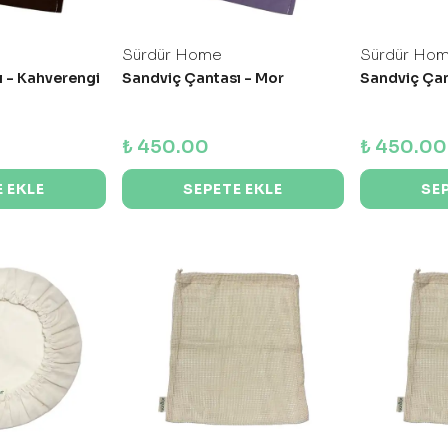
Sürdür Home
Sürdür Ho
 - Kahverengi
Sandviç Çantası - Mor
Sandviç Çan
₺ 450.00
₺ 450.00
 EKLE
SEPETE EKLE
SE