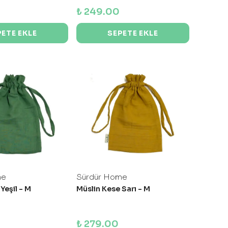
₺ 249.00
PETE EKLE
SEPETE EKLE
me
Sürdür Home
Yeşil - M
Müslin Kese Sarı - M
₺ 279.00