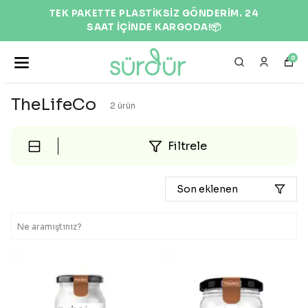
TEK PAKETTE PLASTİKSİZ GÖNDERİM. 24
SAAT İÇİNDE KARGODA!📦
0
TheLifeCo
2
ürün
Filtrele
Son eklenen