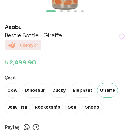
Asobu
Bestie Bottle - Giraffe
Tükeniyor
₺ 2,499.90
Çeşit
Cow
Dinosaur
Ducky
Elephant
Giraffe
Jelly Fish
Rocketship
Seal
Sheep
Paylaş
: