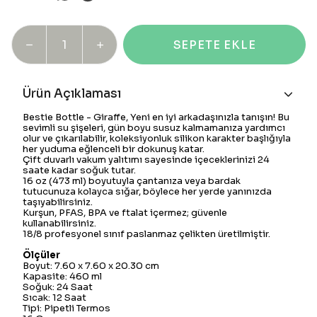
SEPETE EKLE
Ürün Açıklaması
Bestie Bottle - Giraffe, Yeni en iyi arkadaşınızla tanışın! Bu
sevimli su şişeleri, gün boyu susuz kalmamanıza yardımcı
olur ve çıkarılabilir, koleksiyonluk silikon karakter başlığıyla
her yuduma eğlenceli bir dokunuş katar.
Çift duvarlı vakum yalıtımı sayesinde içeceklerinizi 24
saate kadar soğuk tutar.
16 oz (473 ml) boyutuyla çantanıza veya bardak
tutucunuza kolayca sığar, böylece her yerde yanınızda
taşıyabilirsiniz.
Kurşun, PFAS, BPA ve ftalat içermez; güvenle
kullanabilirsiniz.
18/8 profesyonel sınıf paslanmaz çelikten üretilmiştir.
Ölçüler
Boyut: 7.60 x 7.60 x 20.30 cm
Kapasite: 460 ml
Soğuk: 24 Saat
Sıcak: 12 Saat
Tipi: Pipetli Termos