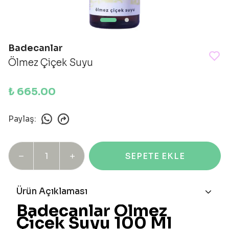
Badecanlar
Ölmez Çiçek Suyu
₺ 665.00
Paylaş
:
SEPETE EKLE
Ürün Açıklaması
Badecanlar Ölmez
Çiçek Suyu 100 Ml