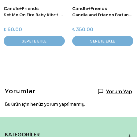
Candle+Friends
Candle+Friends
Set Me On Fire Baby Kibrit Kutusu
Candle and Friends Fortune Xs Teneke Mum
₺ 60.00
₺ 350.00
SEPETE EKLE
SEPETE EKLE
Yorumlar
Yorum Yap
Bu ürün için henüz yorum yapılmamış.
KATEGORİLER