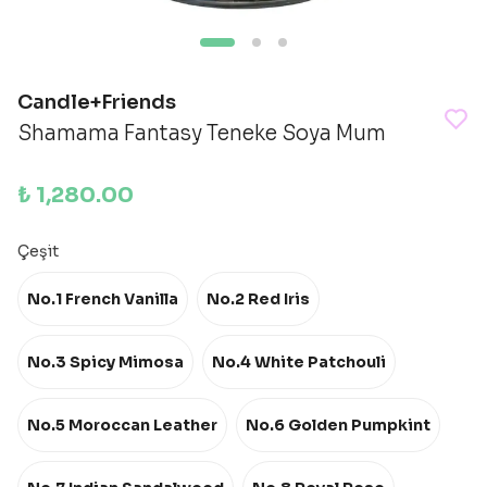
Candle+Friends
Shamama Fantasy Teneke Soya Mum
₺ 1,280.00
Çeşit
No.1 French Vanilla
No.2 Red Iris
No.3 Spicy Mimosa
No.4 White Patchouli
No.5 Moroccan Leather
No.6 Golden Pumpkint