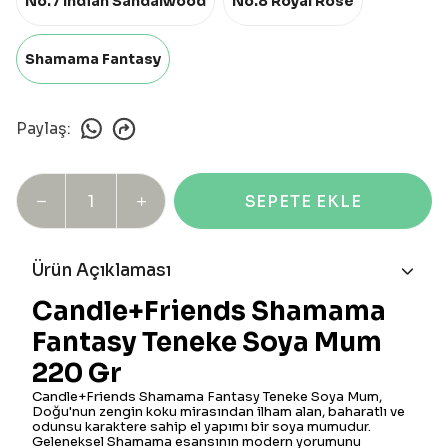
No.7 Indian Sandalwood
No.8 Royal Rose
Shamama Fantasy
Paylaş
:
SEPETE EKLE
Ürün Açıklaması
Candle+Friends Shamama
Fantasy Teneke Soya Mum
220 Gr
Candle+Friends Shamama Fantasy Teneke Soya Mum,
Doğu'nun zengin koku mirasından ilham alan, baharatlı ve
odunsu karaktere sahip el yapımı bir soya mumudur.
Geleneksel Shamama esansının modern yorumunu