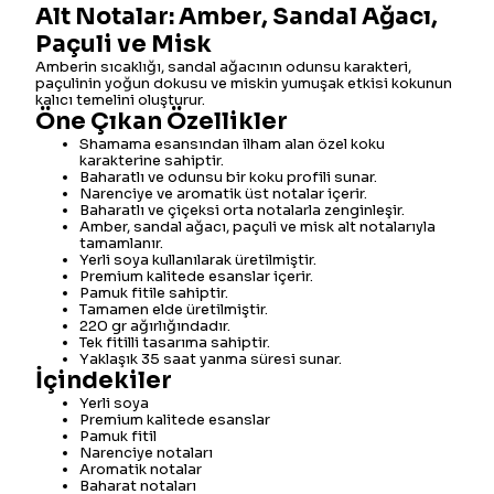
Alt Notalar: Amber, Sandal Ağacı,
Paçuli ve Misk
Amberin sıcaklığı, sandal ağacının odunsu karakteri,
paçulinin yoğun dokusu ve miskin yumuşak etkisi kokunun
kalıcı temelini oluşturur.
Öne Çıkan Özellikler
Shamama esansından ilham alan özel koku
karakterine sahiptir.
Baharatlı ve odunsu bir koku profili sunar.
Narenciye ve aromatik üst notalar içerir.
Baharatlı ve çiçeksi orta notalarla zenginleşir.
Amber, sandal ağacı, paçuli ve misk alt notalarıyla
tamamlanır.
Yerli soya kullanılarak üretilmiştir.
Premium kalitede esanslar içerir.
Pamuk fitile sahiptir.
Tamamen elde üretilmiştir.
220 gr ağırlığındadır.
Tek fitilli tasarıma sahiptir.
Yaklaşık 35 saat yanma süresi sunar.
İçindekiler
Yerli soya
Premium kalitede esanslar
Pamuk fitil
Narenciye notaları
Aromatik notalar
Baharat notaları