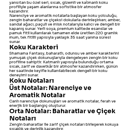
yansıtan bu özel seri, sıcak, gizemli ve katmanlı koku
profiliyle yaşam alanlarına sofistike bir atmosfer
kazandırır.
Narenciye ve aromatik notalarla başlayan koku yolculuğu,
zengin baharatlar ve çiçeksi dokularla derinleşirken; amber,
sandal ağacı, paçuli ve misk notalarıyla kalıcı ve dengeli bir
kapanış sunar. Yerli soya, premium kalitede esanslar ve
pamuk fitil kullanılarak tamamen elde üretilen 220 gramlık
mum, tek fitilli yapısıyla yaklaşık 35 saat yanma süresi
sunar.
Koku Karakteri
Shamama Fantasy, baharatlı, odunsu ve amber karakterini
yumuşak çiçek dokunuşlarıyla dengeleyen zengin bir koku
profiline sahiptir. Katmanlı yapısıyla bulunduğu ortama
sıcak, zarif ve davetkâr bir atmosfer kazandırırken, günün
her saatinde keyifle kullanılabilecek dengeli bir koku
deneyimi sunar.
Koku Notaları
Üst Notalar: Narenciye ve
Aromatik Notalar
Canlı narenciye dokunuşları ve aromatik notalar, ferah ve
enerjik bir başlangıç oluşturur.
Orta Notalar: Baharatlar ve Çiçek
Notaları
Zengin baharatlar ile zarif çiçek notaları birleşerek kokuya
sıcaklık ve derinlik kazandırır.