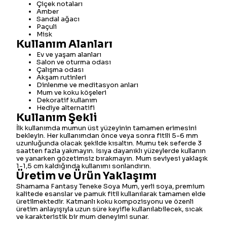
Çiçek notaları
Amber
Sandal ağacı
Paçuli
Misk
Kullanım Alanları
Ev ve yaşam alanları
Salon ve oturma odası
Çalışma odası
Akşam rutinleri
Dinlenme ve meditasyon anları
Mum ve koku köşeleri
Dekoratif kullanım
Hediye alternatifi
Kullanım Şekli
İlk kullanımda mumun üst yüzeyinin tamamen erimesini
bekleyin. Her kullanımdan önce veya sonra fitili 5-6 mm
uzunluğunda olacak şekilde kısaltın. Mumu tek seferde 3
saatten fazla yakmayın. Isıya dayanıklı yüzeylerde kullanın
ve yanarken gözetimsiz bırakmayın. Mum seviyesi yaklaşık
1-1,5 cm kaldığında kullanımı sonlandırın.
Üretim ve Ürün Yaklaşımı
Shamama Fantasy Teneke Soya Mum, yerli soya, premium
kalitede esanslar ve pamuk fitil kullanılarak tamamen elde
üretilmektedir. Katmanlı koku kompozisyonu ve özenli
üretim anlayışıyla uzun süre keyifle kullanılabilecek, sıcak
ve karakteristik bir mum deneyimi sunar.