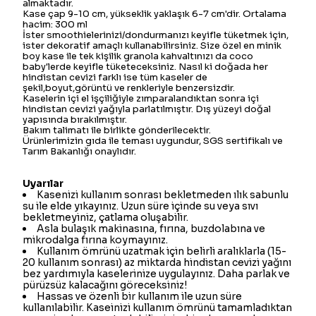
almaktadır.
Kase çap 9-10 cm, yükseklik yaklaşık 6-7 cm'dir. Ortalama
hacim: 300 ml
İster smoothielerinizi/dondurmanızı keyifle tüketmek için,
ister dekoratif amaçlı kullanabilirsiniz. Size özel en minik
boy kase ile tek kişilik granola kahvaltınızı da coco
baby'lerde keyifle tüketeceksiniz. Nasıl ki doğada her
hindistan cevizi farklı ise tüm kaseler de
şekil,boyut,görüntü ve renkleriyle benzersizdir.
Kaselerin içi el işçiliğiyle zımparalandıktan sonra içi
hindistan cevizi yağıyla parlatılmıştır. Dış yüzeyi doğal
yapısında bırakılmıştır.
Bakım talimatı ile birlikte gönderilecektir.
Ürünlerimizin gıda ile teması uygundur, SGS sertifikalı ve
Tarım Bakanlığı onaylıdır.
Uyarılar
Kasenizi kullanım sonrası bekletmeden ılık sabunlu
su ile elde yıkayınız. Uzun süre içinde su veya sıvı
bekletmeyiniz, çatlama oluşabilir.
Asla bulaşık makinasına, fırına, buzdolabına ve
mikrodalga fırına koymayınız.
Kullanım ömrünü uzatmak için belirli aralıklarla (15-
20 kullanım sonrası) az miktarda hindistan cevizi yağını
bez yardımıyla kaselerinize uygulayınız. Daha parlak ve
pürüzsüz kalacağını göreceksiniz!
Hassas ve özenli bir kullanım ile uzun süre
kullanılabilir. Kaseinizi kullanım ömrünü tamamladıktan