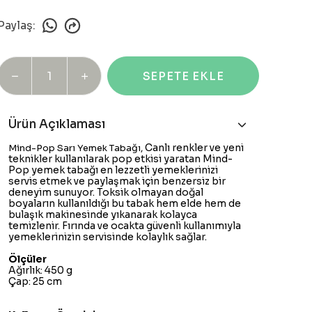
Paylaş
:
SEPETE EKLE
Ürün Açıklaması
Canlı renkler ve yeni
Mind-Pop Sarı Yemek Tabağı,
teknikler kullanılarak pop etkisi yaratan Mind-
Pop yemek tabağı en lezzetli yemeklerinizi
servis etmek ve paylaşmak için benzersiz bir
deneyim sunuyor. Toksik olmayan doğal
boyaların kullanıldığı bu tabak hem elde hem de
bulaşık makinesinde yıkanarak kolayca
temizlenir. Fırında ve ocakta güvenli kullanımıyla
yemeklerinizin servisinde kolaylık sağlar.
Ölçüler
Ağırlık: 450 g
Çap: 25 cm