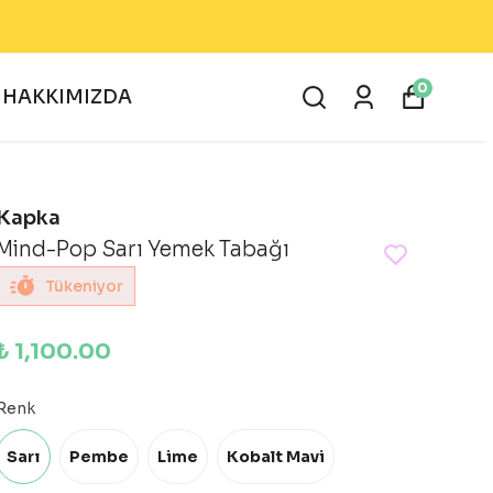
0
HAKKIMIZDA
Kapka
Mind-Pop Sarı Yemek Tabağı
Tükeniyor
₺ 1,100.00
Renk
Sarı
Pembe
Lime
Kobalt Mavi