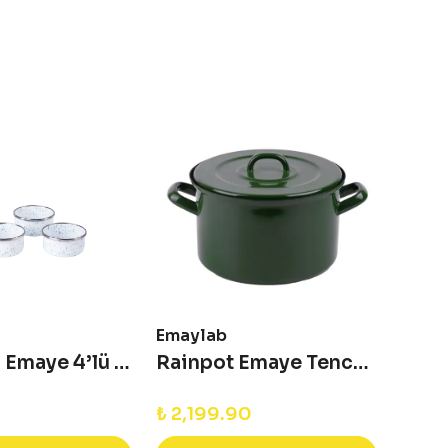
Emaylab
Emay
Speckles Emaye 4’lü kase - Bebe Mavisi
Rainpot Emaye Tencere - 22 cm
Cupi
₺ 2,199.90
₺ 94