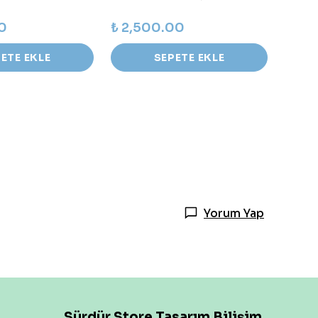
00
₺ 2,500.00
₺ 1,
ETE EKLE
SEPETE EKLE
Yorum Yap
Sürdür Store Tasarım Bilişim