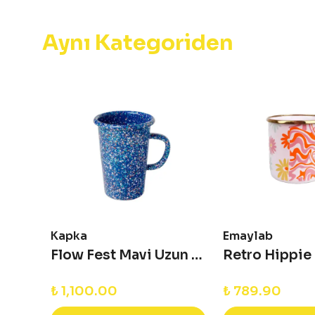
Aynı Kategoriden
Kapka
Emaylab
Rainpot Emaye Tencere- 16 cm
Flow Fest Mavi Uzun Kupa
₺ 1,100.00
₺ 789.90