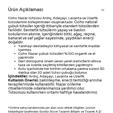
Ürün Açıklaması
Coho Nazar tütsüsü Ardıç, Adaçayı, Lavanta ve Üzerlik
Coho natural
tütsülerinin birleşiminden oluşmaktadır.
çubuk tütsüler içeriği itibariyle standart tütsülerden
farklıdır. Sentetik tütsülerin yapay ve baskın
kokularının aksine, içeriğindeki bitki, ağaç, reçine,
baharat ve saf yağlar sayesinde, yaydıkları enerji
doğaldır.
Yanmayı destekleyici kimyasal ve sentetik madde
içermez.
Coho Nazar çubuk tütsüleri %100 organik ve el
yapımıdır.
Geri dönüşüme önem veren yerel üreticilerin elince
taze ve özenle seçilmiş bitkilerden yapılmıştır.
Kutu içerisinde her birinin ortalama yanma süresi 30
dakika olan 20 adet tütsü çubuğu bulunur.
İçindekiler:
Ardıç, Adaçayı, Lavanta ve Üzerlik
akinleşme, enerji temizliği arınma
Kullanım Önerisi:
S
terapilerinizde kullanabilir. Nazar önleme
ritüellerinizde odaklanmanıza yardımcı olur.
Tütsünüzü kullanırken ortamı hafifçe havalandırınız.
*Online satış kanalımızda yer alan ürün etiket bilgileri, ürünün
tedarikçisi tarafından Sürdür Store Tasarım Bilişim ve Ticaret A.Ş’