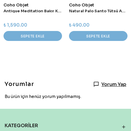
Coho Objet
Coho Objet
Antique Meditation Bakır Kumlu Tütsülük
Natural Palo Santo Tütsü Ağacı 4'lü set
₺ 1,590.00
₺ 490.00
SEPETE EKLE
SEPETE EKLE
Yorumlar
Yorum Yap
Bu ürün için henüz yorum yapılmamış.
KATEGORİLER