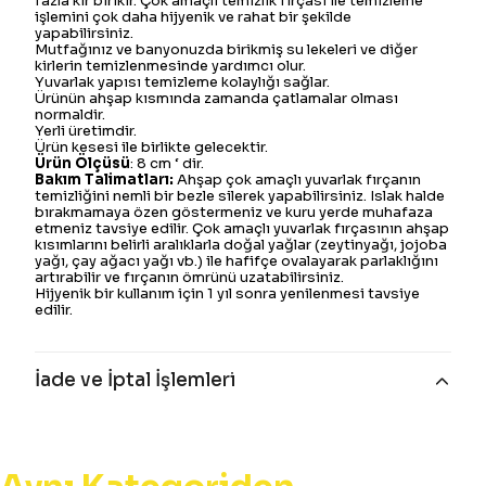
fazla kir birikir. Çok amaçlı temizlik fırçası ile temizleme
işlemini çok daha hijyenik ve rahat bir şekilde
yapabilirsiniz.
Mutfağınız ve banyonuzda birikmiş su lekeleri ve diğer
kirlerin temizlenmesinde yardımcı olur.
Yuvarlak yapısı temizleme kolaylığı sağlar.
Ürünün ahşap kısmında zamanda çatlamalar olması
normaldir.
Yerli üretimdir.
Ürün kesesi ile birlikte gelecektir.
Ürün Ölçüsü
: 8 cm ‘ dir.
Bakım Talimatları:
Ahşap çok amaçlı yuvarlak fırçanın
temizliğini nemli bir bezle silerek yapabilirsiniz. Islak halde
bırakmamaya özen göstermeniz ve kuru yerde muhafaza
etmeniz tavsiye edilir. Çok amaçlı yuvarlak fırçasının ahşap
kısımlarını belirli aralıklarla doğal yağlar (zeytinyağı, jojoba
yağı, çay ağacı yağı vb.) ile hafifçe ovalayarak parlaklığını
artırabilir ve fırçanın ömrünü uzatabilirsiniz.
Hijyenik bir kullanım için 1 yıl sonra yenilenmesi tavsiye
edilir.
İade ve İptal İşlemleri