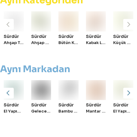
Aynı Kategoriden
Sürdür
Sürdür
Sürdür
Sürdür
Sürdür
Ahşap Temizlik Fırçası Yedek Başlık
Ahşap Mini Mantar Fırça
Bütün Kabak Lifi
Kabak Lifi - Banyo Süngeri
Küçük Ahşap Bulaşık ve Meyve Sebze Fırçası
Aynı Markadan
Sürdür
Sürdür
Sürdür
Sürdür
Sürdür
El Yapımı Seramik Sabunluk - Mavi
Geleceğin Materyalleri - Kurumsal Hediye Seti
Bambu Saç Fırçası
Mantar Derisi Kartlık Cüzdan
El Yapımı Seramik Sabunluk - Krem