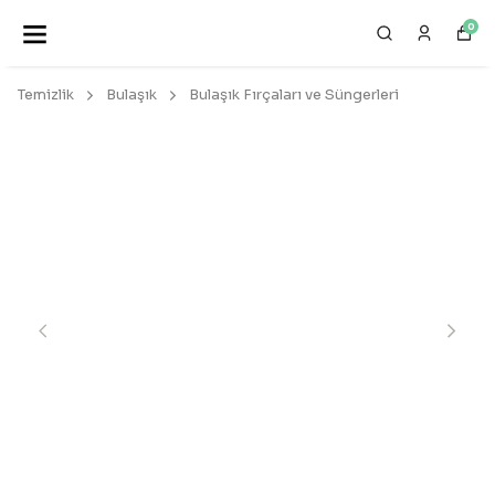
EKOLOJİK VE DOĞAL ÜRÜNLER 🌍
0
Temizlik
Bulaşık
Bulaşık Fırçaları ve Süngerleri