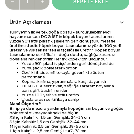
SEPETE EKLE
Ürün Açıklaması
Türkiye'nin ilk ve tek doğa dostu - sürdürülebilir evcil
hayvan markası DOG.İST'in köpek boyun tasmalarının
yüzde 90’ı atık plastik şişelerin geri dönüştürülmesi ile
üretilmektedir. Köpek boyun tasmalarımız yüzde 100 yerli
üretim ve yüksek kaliteli el işçiliği ile üretilir. Köpek boyun
tasmalarımız sertifikalı - doğa dostu, sağlığa zararsız
boyalarla renklendirilir. Her ırk köpek için uygundur.
Yüzde 90’ı plastik şişelerden geri dönüştürüldü
Yumuşacık polyester kordon
Özel kilit sistemli tokayla güvenlikte üstün
performans
Kopma, kırılma, yıpranmalara karşı dayanıklı
OEKO-TEX sertifikalı, sağlığa zararsız boyalarla
canlı, çift baskılı renkler
Yüzde 100 yerli ve etik üretim
Uluslararası sertifikaya sahip
Nasıl Ölçerim?
Bir ip ya da mezura yardımıyla köpeğinizin boyun ve göğüs
bölgesini sıkmayacak şekilde ölçün.
XS için Kalınlık : 1,5 cm Genişlik: 24-34 cm
S için Kalınlık: 1,5 cm Genişlik: 32-44 cm
M için Kalınlık: 2,5 cm Genişlik: 39-55 cm
L için Kalınlık: 2,5 cm Genişlik: 47-72 cm