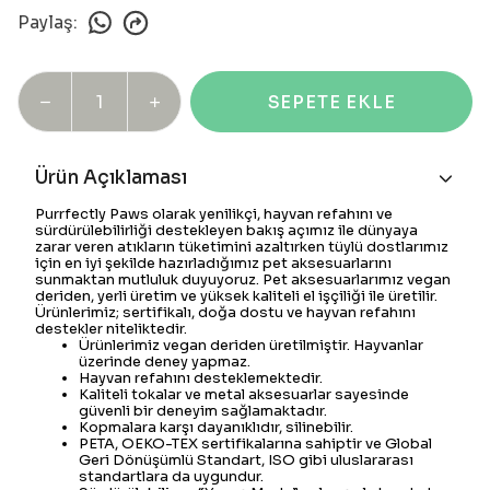
Paylaş
:
SEPETE EKLE
Ürün Açıklaması
Purrfectly Paws olarak yenilikçi, hayvan refahını ve
sürdürülebilirliği destekleyen bakış açımız ile dünyaya
zarar veren atıkların tüketimini azaltırken tüylü dostlarımız
için en iyi şekilde hazırladığımız pet aksesuarlarını
sunmaktan mutluluk duyuyoruz. Pet aksesuarlarımız vegan
deriden, yerli üretim ve yüksek kaliteli el işçiliği ile üretilir.
Ürünlerimiz; sertifikalı, doğa dostu ve hayvan refahını
destekler niteliktedir.
Ürünlerimiz vegan deriden üretilmiştir. Hayvanlar
üzerinde deney yapmaz.
Hayvan refahını desteklemektedir.
Kaliteli tokalar ve metal aksesuarlar sayesinde
güvenli bir deneyim sağlamaktadır.
Kopmalara karşı dayanıklıdır, silinebilir.
PETA, OEKO-TEX sertifikalarına sahiptir ve Global
Geri Dönüşümlü Standart, ISO gibi uluslararası
standartlara da uygundur.