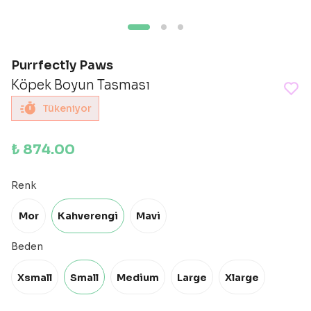
Purrfectly Paws
Köpek Boyun Tasması
Tükeniyor
₺ 874.00
Renk
Mor
Kahverengi
Mavi
Beden
Xsmall
Small
Medium
Large
Xlarge