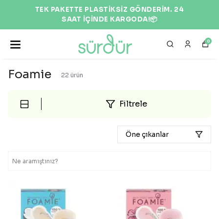
TEK PAKETTE PLASTİKSİZ GÖNDERİM. 24
SAAT İÇİNDE KARGODA!📦
0
Foamie
22
ürün
Filtrele
Öne çıkanlar