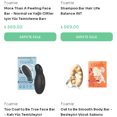
Foamie
Foamie
More Than A Peeling Face
Shampoo Bar Hair Life
Bar - Normal ve Yağlı Ciltler
Balance INT
için Yüz Temizleme Barı
₺ 569.00
₺ 569.00
SEPETE EKLE
SEPETE EKLE
Foamie
Foamie
Too Coal to Be True Face Bar
Oat to Be Smooth Body Bar -
- Katı Yüz Temizleyici
Besleyici Vücut Sabunu