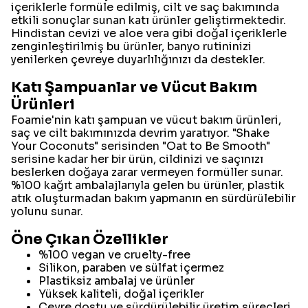
içeriklerle formüle edilmiş, cilt ve saç bakımında
etkili sonuçlar sunan katı ürünler geliştirmektedir.
Hindistan cevizi ve aloe vera gibi doğal içeriklerle
zenginleştirilmiş bu ürünler, banyo rutininizi
yenilerken çevreye duyarlılığınızı da destekler.
Katı Şampuanlar ve Vücut Bakım
Ürünleri
Foamie'nin katı şampuan ve vücut bakım ürünleri,
saç ve cilt bakımınızda devrim yaratıyor. "Shake
Your Coconuts" serisinden "Oat to Be Smooth"
serisine kadar her bir ürün, cildinizi ve saçınızı
beslerken doğaya zarar vermeyen formüller sunar.
%100 kağıt ambalajlarıyla gelen bu ürünler, plastik
atık oluşturmadan bakım yapmanın en sürdürülebilir
yolunu sunar.
Öne Çıkan Özellikler
%100 vegan ve cruelty-free
Silikon, paraben ve sülfat içermez
Plastiksiz ambalaj ve ürünler
Yüksek kaliteli, doğal içerikler
Çevre dostu ve sürdürülebilir üretim süreçleri