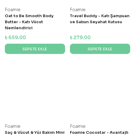
Foamie
Foamie
Oat to Be Smooth Body
Travel Buddy - Katı Şampuan
Butter - Katı Vücut
ve Sabun Seyahat Kutusu
Nemlendirici
₺ 659.00
₺ 279.00
SEPETE EKLE
SEPETE EKLE
Foamie
Foamie
Saç & Vücut & Yüz Bakım Mini
Foamie Cocostar - Avantajlı