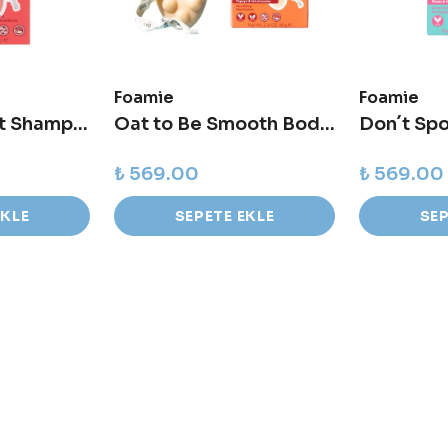
Foamie
Foamie
The Berry Best Shampoo Bar - Boyalı Saçlar için Katı Şampuan
Oat to Be Smooth Body Bar - Besleyici Vücut Sabunu
₺ 569.00
₺ 569.00
EKLE
SEPETE EKLE
SEP