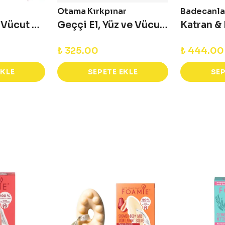
Otama Kırkpınar
Badecanla
Karaova El ve Vücut Sabunu
Geççi El, Yüz ve Vücut Sabunu 65 gr
₺ 325.00
₺ 444.00
EKLE
SEPETE EKLE
SEP