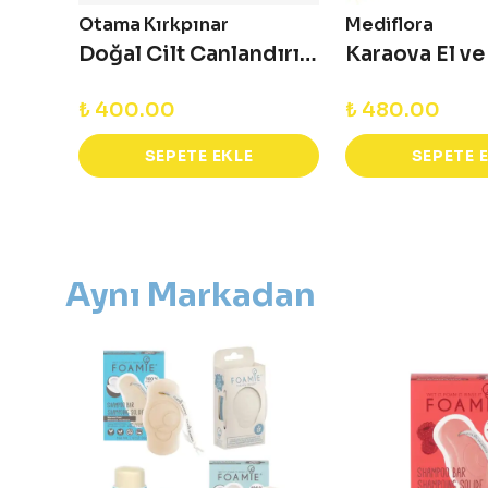
Otama Kırkpınar
Mediflora
Hamam Keyfi Doğal Sabun 130 gr
Doğal Cilt Canlandırıcı Kahve Sabunu 65 gr
₺ 400.00
₺ 480.00
SEPETE EKLE
SEPETE 
Aynı Markadan