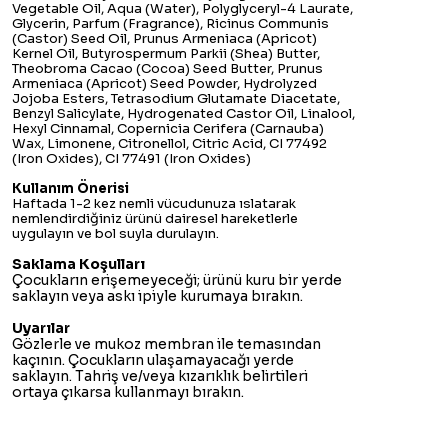
Vegetable Oil, Aqua (Water), Polyglyceryl-4 Laurate,
Glycerin, Parfum (Fragrance), Ricinus Communis
(Castor) Seed Oil, Prunus Armeniaca (Apricot)
Kernel Oil, Butyrospermum Parkii (Shea) Butter,
Theobroma Cacao (Cocoa) Seed Butter, Prunus
Armeniaca (Apricot) Seed Powder, Hydrolyzed
Jojoba Esters, Tetrasodium Glutamate Diacetate,
Benzyl Salicylate, Hydrogenated Castor Oil, Linalool,
Hexyl Cinnamal, Copernicia Cerifera (Carnauba)
Wax, Limonene, Citronellol, Citric Acid, CI 77492
(Iron Oxides), CI 77491 (Iron Oxides)
Kullanım Önerisi
Haftada 1-2 kez nemli vücudunuza ıslatarak
nemlendirdiğiniz ürünü dairesel hareketlerle
uygulayın ve bol suyla durulayın.
Saklama Koşulları
Çocukların erişemeyeceği; ürünü kuru bir yerde
saklayın veya askı ipiyle kurumaya bırakın.
Uyarılar
Gözlerle ve mukoz membran ile temasından
kaçının. Çocukların ulaşamayacağı yerde
saklayın. Tahriş ve/veya kızarıklık belirtileri
ortaya çıkarsa kullanmayı bırakın.