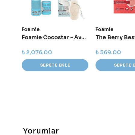
Foamie
Foamie
Travel Buddy - Katı Şampuan ve Sabun Seyahat Kutusu
Foamie Cocostar - Avantajlı Set
₺ 2,076.00
₺ 569.00
SEPETE EKLE
SEPETE 
Yorumlar