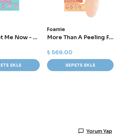
Foamie
Foam
Don´t Spot Me Now - Gözenek Temizleyici Yüz Temizleme Barı
More Than A Peeling Face Bar - Normal ve Yağlı Ciltler için Yüz Temizleme Barı
₺ 569.00
₺ 46
ETE EKLE
SEPETE EKLE
Yorum Yap