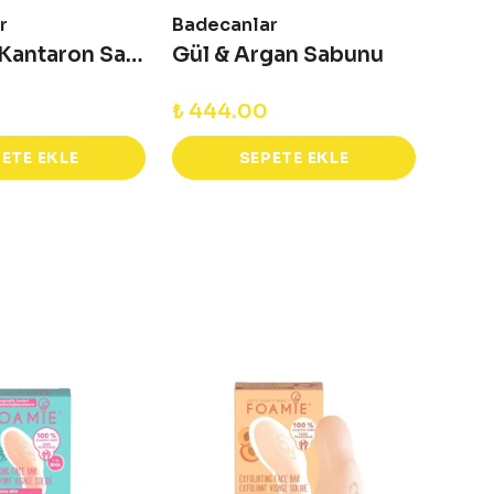
r
Badecanlar
Bade
Katran & Kantaron Sabunu
Gül & Argan Sabunu
₺ 444.00
₺ 44
ETE EKLE
SEPETE EKLE