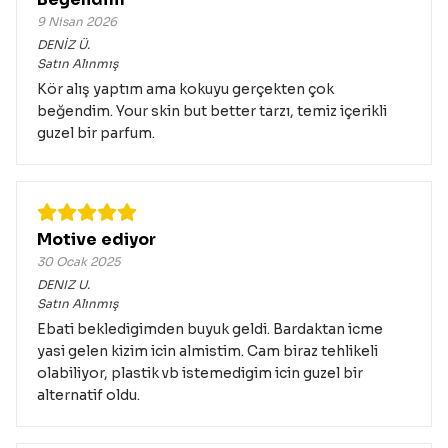
9 Nisan 2026
DENİZ
Ü.
Satın Alınmış
Kör alış yaptım ama kokuyu gerçekten çok
beğendim. Your skin but better tarzı, temiz içerikli
guzel bir parfum.
Motive ediyor
30 Ocak 2025
DENIZ
U.
Satın Alınmış
Ebati bekledigimden buyuk geldi. Bardaktan icme
yasi gelen kizim icin almistim. Cam biraz tehlikeli
olabiliyor, plastik vb istemedigim icin guzel bir
alternatif oldu.