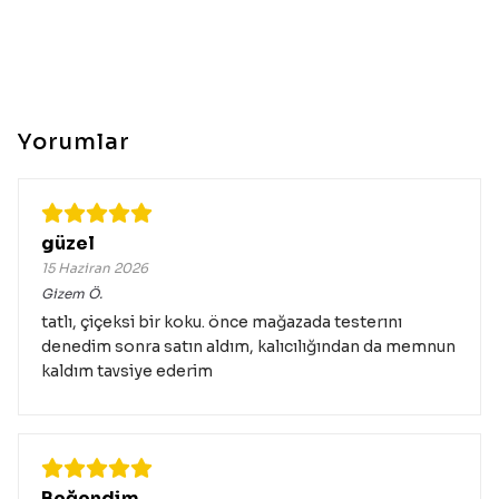
Yorumlar
güzel
15 Haziran 2026
Gizem
Ö.
tatlı, çiçeksi bir koku. önce mağazada testerını
denedim sonra satın aldım, kalıcılığından da memnun
kaldım tavsiye ederim
Beğendim