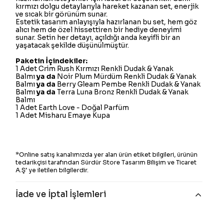
kırmızı dolgu detaylarıyla hareket kazanan set, enerjik
ve sıcak bir görünüm sunar.
Estetik tasarım anlayışıyla hazırlanan bu set, hem göz
alıcı hem de özel hissettiren bir hediye deneyimi
sunar. Setin her detayı, açıldığı anda keyifli bir an
yaşatacak şekilde düşünülmüştür.
Paketin İçindekiler:
1 Adet Crim Rush Kırmızı Renkli Dudak & Yanak
Balmı
ya da
Noir Plum Mürdüm Renkli Dudak & Yanak
Balmı
ya da
Berry Gleam Pembe Renkli Dudak & Yanak
Balmı
ya da
Terra Luna Bronz Renkli Dudak & Yanak
Balmı
1 Adet Earth Love - Doğal Parfüm
1 Adet Misharu Emaye Kupa
*Online satış kanalımızda yer alan ürün etiket bilgileri, ürünün
tedarikçisi tarafından Sürdür Store Tasarım Bilişim ve Ticaret
A.Ş’ ye iletilen bilgilerdir.
İade ve İptal İşlemleri