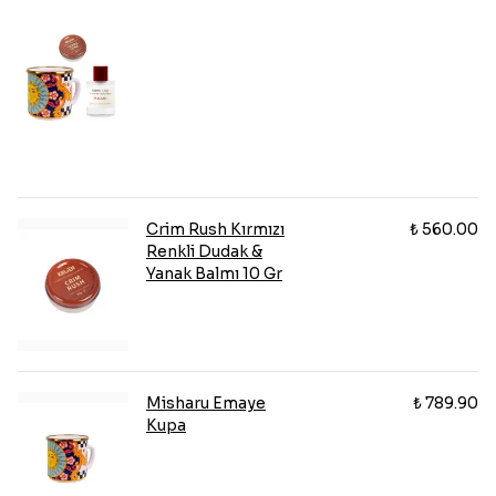
Crim Rush Kırmızı
₺ 560.00
Renkli Dudak &
Yanak Balmı 10 Gr
Misharu Emaye
₺ 789.90
Kupa