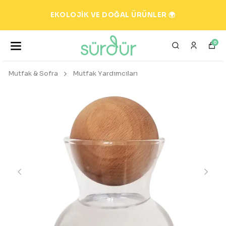
EKOLOJİK VE DOĞAL ÜRÜNLER 🌍
0
Mutfak & Sofra
Mutfak Yardımcıları