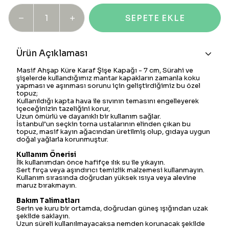
SEPETE EKLE
Ürün Açıklaması
Masif Ahşap Küre Karaf Şişe Kapağı - 7 cm, Sürahi ve
şişelerde kullandığımız mantar kapakların zamanla koku
yapması ve aşınması sorunu için geliştirdiğimiz bu özel
topuz;
Kullanıldığı kapta hava ile sıvının temasını engelleyerek
içeceğinizin tazeliğini korur,
Uzun ömürlü ve dayanıklı bir kullanım sağlar.
İstanbul’un seçkin torna ustalarının elinden çıkan bu
topuz, masif kayın ağacından üretilmiş olup, gıdaya uygun
doğal yağlarla korunmuştur.
Kullanım Önerisi
İlk kullanımdan önce hafifçe ılık su ile yıkayın.
Sert fırça veya aşındırıcı temizlik malzemesi kullanmayın.
Kullanım sırasında doğrudan yüksek ısıya veya alevine
maruz bırakmayın.
Bakım Talimatları
Serin ve kuru bir ortamda, doğrudan güneş ışığından uzak
şekilde saklayın.
Uzun süreli kullanılmayacaksa nemden korunacak şekilde