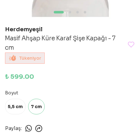
Herdemyeşil
Masif Ahşap Küre Karaf Şişe Kapağı - 7
cm
Tükeniyor
₺ 599.00
Boyut
5,5 cm
7 cm
Paylaş
: