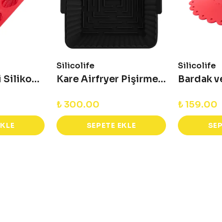
Silicolife
Silicolife
Ceviz Desenli Silikon Kalıp
Kare Airfryer Pişirme Kabı
₺ 300.00
₺ 159.00
EKLE
SEPETE EKLE
SEP