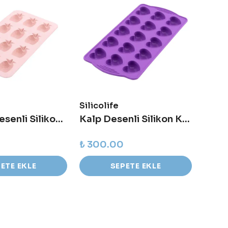
Silicolife
Silico
Ananas Desenli Silikon Kalıp
Kalp Desenli Silikon Kalıp
Bard
₺ 300.00
₺ 15
ETE EKLE
SEPETE EKLE