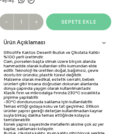
Paylaş
:
SEPETE EKLE
Ürün Açıklaması
Silicolife Kaktüs Desenli Buzluk ve Çikolata Kalıbı
%100 yerli üretimdir.
Cam, porselen başta olmak üzere birçok alanda
hammadde olarak kullanılan silis kumundan elde
edilir. Teknoloji ile üretilen doğal, bağımsız, çevre
dostu bir üründür, plastik türevi değildir.
Malzeme olarak medikal, estetik cerrahi, bebek
ürünleri gibi insana doğrudan dokunan alanlarda
dünya çapında yaygın olarak kullanılmaktadır.
Klasik fırın ve mikrodalga fırında 230°C sıcaklıkta
pişirme yapılabilir.
-30°C dondurucuda saklama için kullanılabilir.
Temas ettiği gıdaya koku ve tat geçirmez. Silikon
ürünler yapısı gereği deterjan kullanılmadan kaynar
suyla birkaç dakika temas ettiğinde kolayca
temizlenebilir.
Esnek yapısı sayesinde metallerin aksine çok az yer
kaplar, saklaması kolaydır.
Buzluk, çikolata kalıbı, mum kalıbı gibi birçok şekilde