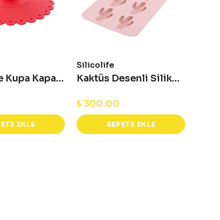
Silicolife
Silico
Bardak ve Kupa Kapağı
Kaktüs Desenli Silikon Kalıp
₺ 300.00
₺ 30
ETE EKLE
SEPETE EKLE