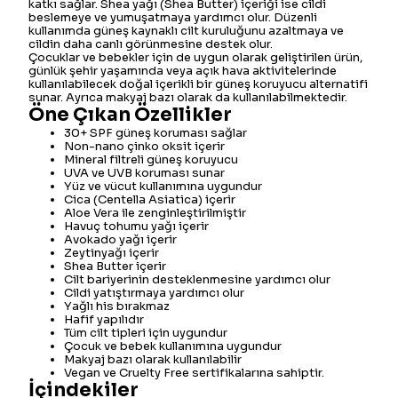
katkı sağlar. Shea yağı (Shea Butter) içeriği ise cildi
beslemeye ve yumuşatmaya yardımcı olur. Düzenli
kullanımda güneş kaynaklı cilt kuruluğunu azaltmaya ve
cildin daha canlı görünmesine destek olur.
Çocuklar ve bebekler için de uygun olarak geliştirilen ürün,
günlük şehir yaşamında veya açık hava aktivitelerinde
kullanılabilecek doğal içerikli bir güneş koruyucu alternatifi
sunar. Ayrıca makyaj bazı olarak da kullanılabilmektedir.
Öne Çıkan Özellikler
30+ SPF güneş koruması sağlar
Non-nano çinko oksit içerir
Mineral filtreli güneş koruyucu
UVA ve UVB koruması sunar
Yüz ve vücut kullanımına uygundur
Cica (Centella Asiatica) içerir
Aloe Vera ile zenginleştirilmiştir
Havuç tohumu yağı içerir
Avokado yağı içerir
Zeytinyağı içerir
Shea Butter içerir
Cilt bariyerinin desteklenmesine yardımcı olur
Cildi yatıştırmaya yardımcı olur
Yağlı his bırakmaz
Hafif yapılıdır
Tüm cilt tipleri için uygundur
Çocuk ve bebek kullanımına uygundur
Makyaj bazı olarak kullanılabilir
Vegan ve Cruelty Free sertifikalarına sahiptir.
İçindekiler