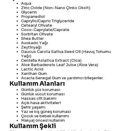
Aqua
Zinc Oxide (Non-Nano Çinko Oksit)
Glycerin
Propanediol
Caprylic/Capric Triglyceride
Cetearyl Olivate
Coco-Caprylate/Caprate
Sorbitan Olivate
Shea Butter
Avokado Yağı
Zeytinyağı
Daucus Carota Sativa Seed Oil (Havuç Tohumu
Yağı)
Centella Asiatica Extract (Cica)
Aloe Barbadensis Leaf Juice (Aloe Vera)
Lactic Acid
Xanthan Gum
Acacia Senegal Gum ve yardımcı bileşenler.
Kullanım Alanları
Günlük yüz koruması
Günlük vücut koruması
Hassas cilt bakımı
Açık hava aktiviteleri
Şehir yaşamı
Yaz ve kış güneş koruması
Çocuk ve bebek kullanımı
Makyaj öncesi kullanım
Kullanım Şekli