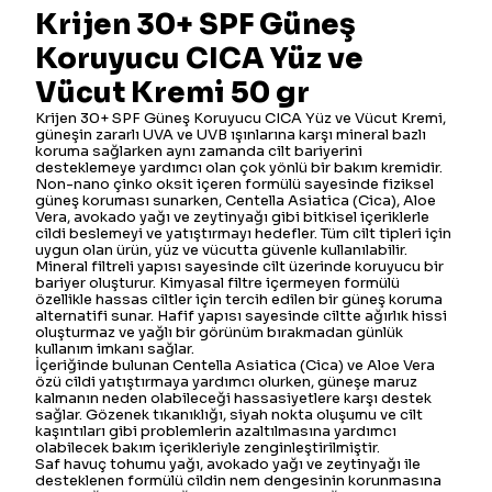
Krijen 30+ SPF Güneş
Koruyucu CICA Yüz ve
Vücut Kremi 50 gr
Krijen 30+ SPF Güneş Koruyucu CICA Yüz ve Vücut Kremi,
güneşin zararlı UVA ve UVB ışınlarına karşı mineral bazlı
koruma sağlarken aynı zamanda cilt bariyerini
desteklemeye yardımcı olan çok yönlü bir bakım kremidir.
Non-nano çinko oksit içeren formülü sayesinde fiziksel
güneş koruması sunarken, Centella Asiatica (Cica), Aloe
Vera, avokado yağı ve zeytinyağı gibi bitkisel içeriklerle
cildi beslemeyi ve yatıştırmayı hedefler. Tüm cilt tipleri için
uygun olan ürün, yüz ve vücutta güvenle kullanılabilir.
Mineral filtreli yapısı sayesinde cilt üzerinde koruyucu bir
bariyer oluşturur. Kimyasal filtre içermeyen formülü
özellikle hassas ciltler için tercih edilen bir güneş koruma
alternatifi sunar. Hafif yapısı sayesinde ciltte ağırlık hissi
oluşturmaz ve yağlı bir görünüm bırakmadan günlük
kullanım imkanı sağlar.
İçeriğinde bulunan Centella Asiatica (Cica) ve Aloe Vera
özü cildi yatıştırmaya yardımcı olurken, güneşe maruz
kalmanın neden olabileceği hassasiyetlere karşı destek
sağlar. Gözenek tıkanıklığı, siyah nokta oluşumu ve cilt
kaşıntıları gibi problemlerin azaltılmasına yardımcı
olabilecek bakım içerikleriyle zenginleştirilmiştir.
Saf havuç tohumu yağı, avokado yağı ve zeytinyağı ile
desteklenen formülü cildin nem dengesinin korunmasına