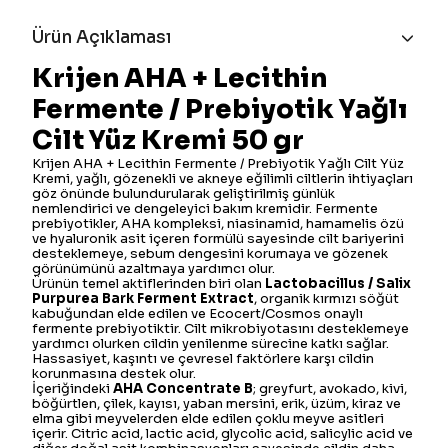
Ürün Açıklaması
Krijen AHA + Lecithin
Fermente / Prebiyotik Yağlı
Cilt Yüz Kremi 50 gr
Krijen AHA + Lecithin Fermente / Prebiyotik Yağlı Cilt Yüz
Kremi, yağlı, gözenekli ve akneye eğilimli ciltlerin ihtiyaçları
göz önünde bulundurularak geliştirilmiş günlük
nemlendirici ve dengeleyici bakım kremidir. Fermente
prebiyotikler, AHA kompleksi, niasinamid, hamamelis özü
ve hyaluronik asit içeren formülü sayesinde cilt bariyerini
desteklemeye, sebum dengesini korumaya ve gözenek
görünümünü azaltmaya yardımcı olur.
Ürünün temel aktiflerinden biri olan
Lactobacillus / Salix
Purpurea Bark Ferment Extract
, organik kırmızı söğüt
kabuğundan elde edilen ve Ecocert/Cosmos onaylı
fermente prebiyotiktir. Cilt mikrobiyotasını desteklemeye
yardımcı olurken cildin yenilenme sürecine katkı sağlar.
Hassasiyet, kaşıntı ve çevresel faktörlere karşı cildin
korunmasına destek olur.
İçeriğindeki
AHA Concentrate B
; greyfurt, avokado, kivi,
böğürtlen, çilek, kayısı, yaban mersini, erik, üzüm, kiraz ve
elma gibi meyvelerden elde edilen çoklu meyve asitleri
içerir. Citric acid, lactic acid, glycolic acid, salicylic acid ve