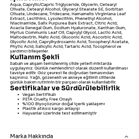
Aqua, Caprylic/Capric Triglyceride, Glycerin, Cetearyl
Olivate, Cetearyl Alcohol, Glyceryl Stearate SE, Sorbitan
Olivate, Undecane, Tridecane, Hamamelis Virginiana Leaf
Extract, Lecithins, Lysolecithin, Phenethyl Alcohol,
Niacinamide, Salix Purpurea Bark Extract, Citric Acid,
Acacia Senegal Gum, Sodium Hyaluronate, Xanthan Gum,
Myrtus Communis Leaf Oil, Caprylyl Glycol, Lactic Acid,
Maltodextrin, Malic Acid, Gluconic Acid, Ascorbic Acid,
Glycolic Acid, Caprylhydroxamic Acid, Tocopheryl Acetate,
Phytic Acid, Salicylic Acid, Tartaric Acid, Tocopherol ve
yardımcı bileşenler.
Kullanım Şekli
Sabah ve akşam temizlenmiş cilde yeterli miktarda
uygulayınız. Günlük nemlendirici olarak düzenli kullanılması
tavsiye edilir. Göz çevresi ile doğrudan temasından
kaçınınız. Yağlı, gözenekli ve akneye eğilimli ciltlerde
günlük bakım rutininin bir parçası olarak kullanılabilir.
Sertifikalar ve Sürdürülebilirlik
Vegan Sertifikalı
PETA Cruelty Free Onaylı
%100 Biyoçözünür doğal içerik yaklaşımı
Plastik atıksız kargo anlayışı
Hayvanlar üzerinde test edilmemiştir
Marka Hakkında