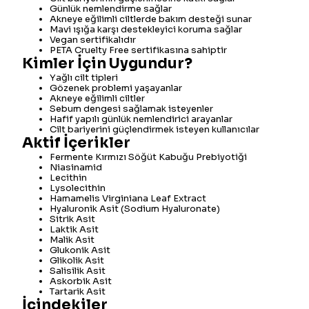
Günlük nemlendirme sağlar
Akneye eğilimli ciltlerde bakım desteği sunar
Mavi ışığa karşı destekleyici koruma sağlar
Vegan sertifikalıdır
PETA Cruelty Free sertifikasına sahiptir
Kimler İçin Uygundur?
Yağlı cilt tipleri
Gözenek problemi yaşayanlar
Akneye eğilimli ciltler
Sebum dengesi sağlamak isteyenler
Hafif yapılı günlük nemlendirici arayanlar
Cilt bariyerini güçlendirmek isteyen kullanıcılar
Aktif İçerikler
Fermente Kırmızı Söğüt Kabuğu Prebiyotiği
Niasinamid
Lecithin
Lysolecithin
Hamamelis Virginiana Leaf Extract
Hyaluronik Asit (Sodium Hyaluronate)
Sitrik Asit
Laktik Asit
Malik Asit
Glukonik Asit
Glikolik Asit
Salisilik Asit
Askorbik Asit
Tartarik Asit
İçindekiler