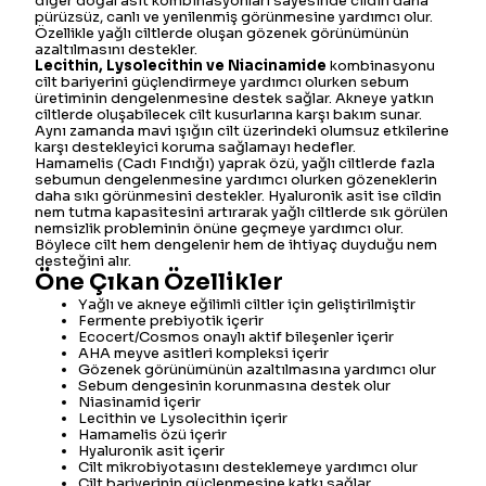
diğer doğal asit kombinasyonları sayesinde cildin daha
pürüzsüz, canlı ve yenilenmiş görünmesine yardımcı olur.
Özellikle yağlı ciltlerde oluşan gözenek görünümünün
azaltılmasını destekler.
Lecithin, Lysolecithin ve Niacinamide
kombinasyonu
cilt bariyerini güçlendirmeye yardımcı olurken sebum
üretiminin dengelenmesine destek sağlar. Akneye yatkın
ciltlerde oluşabilecek cilt kusurlarına karşı bakım sunar.
Aynı zamanda mavi ışığın cilt üzerindeki olumsuz etkilerine
karşı destekleyici koruma sağlamayı hedefler.
Hamamelis (Cadı Fındığı) yaprak özü, yağlı ciltlerde fazla
sebumun dengelenmesine yardımcı olurken gözeneklerin
daha sıkı görünmesini destekler. Hyaluronik asit ise cildin
nem tutma kapasitesini artırarak yağlı ciltlerde sık görülen
nemsizlik probleminin önüne geçmeye yardımcı olur.
Böylece cilt hem dengelenir hem de ihtiyaç duyduğu nem
desteğini alır.
Öne Çıkan Özellikler
Yağlı ve akneye eğilimli ciltler için geliştirilmiştir
Fermente prebiyotik içerir
Ecocert/Cosmos onaylı aktif bileşenler içerir
AHA meyve asitleri kompleksi içerir
Gözenek görünümünün azaltılmasına yardımcı olur
Sebum dengesinin korunmasına destek olur
Niasinamid içerir
Lecithin ve Lysolecithin içerir
Hamamelis özü içerir
Hyaluronik asit içerir
Cilt mikrobiyotasını desteklemeye yardımcı olur
Cilt bariyerinin güçlenmesine katkı sağlar