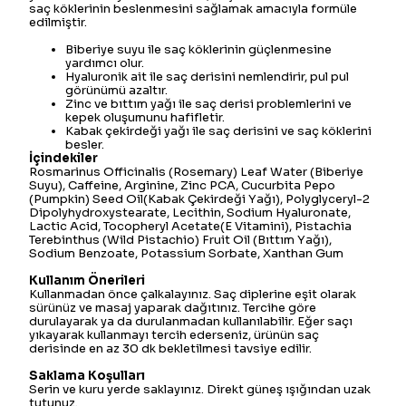
saç köklerinin beslenmesini sağlamak amacıyla formüle
edilmiştir.
Biberiye suyu ile saç köklerinin güçlenmesine
yardımcı olur.
Hyaluronik ait ile saç derisini nemlendirir, pul pul
görünümü azaltır.
Zinc ve bıttım yağı ile saç derisi problemlerini ve
kepek oluşumunu hafifletir.
Kabak çekirdeği yağı ile saç derisini ve saç köklerini
besler.
İçindekiler
Rosmarinus Officinalis (Rosemary) Leaf Water (Biberiye
Suyu), Caffeine, Arginine, Zinc PCA, Cucurbita Pepo
(Pumpkin) Seed Oil(Kabak Çekirdeği Yağı), Polyglyceryl-2
Dipolyhydroxystearate, Lecithin, Sodium Hyaluronate,
Lactic Acid, Tocopheryl Acetate(E Vitamini), Pistachia
Terebinthus (Wild Pistachio) Fruit Oil (Bıttım Yağı),
Sodium Benzoate, Potassium Sorbate, Xanthan Gum
Kullanım Önerileri
Kullanmadan önce çalkalayınız. Saç diplerine eşit olarak
sürünüz ve masaj yaparak dağıtınız. Tercihe göre
durulayarak ya da durulanmadan kullanılabilir. Eğer saçı
yıkayarak kullanmayı tercih ederseniz, ürünün saç
derisinde en az 30 dk bekletilmesi tavsiye edilir.
Saklama Koşulları
Serin ve kuru yerde saklayınız. Direkt güneş ışığından uzak
tutunuz.