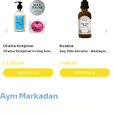
Otama Kırkpınar
Rosece
Otama Kırkpınar'ın Duş Sonrası Seti - Avantajlı Set
Saç Dibi Serumu - Besleyici ve Güçlendirici
₺ 3,025.00
₺ 590.00
SEPETE EKLE
SEPETE EKLE
Aynı Markadan