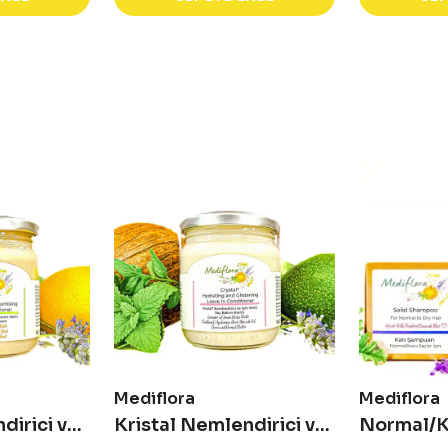
Mediflora
Mediflora
Havalı Nemlendirici ve Hacim Verici Hafif Saç Bakım Kremi
Kristal Nemlendirici ve Işıltı Verici Saç Bakım Kremi