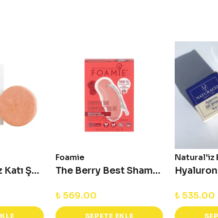
Foamie
Natural'iz
Sakura Tuzsuz Katı Şampuan
The Berry Best Shampoo Bar - Boyalı Saçlar için Katı Şampuan
₺ 569.00
₺ 535.00
EKLE
SEPETE EKLE
SEP