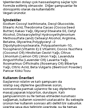
işlemlerden dolayı çok hassaslaşmış saçlar için
formüle edilmiş olmasıdır. Diğer şampuanlar ile
dönüşümlü olarak da kullanılabilir.
Vegan üründür.
İçindekiler
Sodium Cocoyl Isethionate, Decyl Glucoside,
Stearic Acid, Theobroma Cacao (Cocoa Seed
Butter) Kakao Yağı, Glyceryl Stearate SE, Cetyl
Alcohol, Distearoylethyl Hydroxyethylmonium
Methosulfate (and) Cetearyl Alcohol, Arginine,
Betaine, Glycerine,Polyglyceryl -2
Dipolyhydroxystearate, Polyquaternium-10,
Tocopherol (Vitamin E) E Vitamini, Cocos Nucifera
(Coconut Oil) Hindistan Cevizi Yağı, Citrus
Limonium (Lemon Oil) Limon Yağı, Lavandula
Angustifolia (Lavender Oil) Lavanta Yağı,
Rosmarinus Officinalis (Rosemary Oil) Biberiye
Yağı, Citric Acid, Beta Vulgaris (Beetroot Powder)
Pancar Kökü Tozu
Kullanım Önerileri
Saçlarınızı ıslatın ve katı şampuanı da
ıslatıp saç diplerine gezdirerek sürün,
sonrasında parmak uçlarınız ile saç diplerinize
masaj yaparak köpürtün, durulayın. Katı
şampuanınızın su ile temas etmeden kuruması
sağlamak, kullanım süresini uzatacaktır. Bu sebeple
ürünün her kullanım sonrası altı delikli bir sabunluk
üzerine veya duş telinizin üzerinde, su ile temas