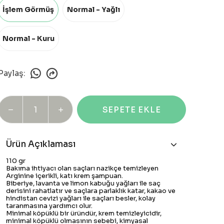
İşlem Görmüş
Normal - Yağlı
Normal - Kuru
Paylaş
:
SEPETE EKLE
Ürün Açıklaması
110 gr
Bakıma ihtiyacı olan saçları nazikçe temizleyen
Arginine içerikli, katı krem şampuan.
Biberiye, lavanta ve limon kabuğu yağları ile saç
derisini rahatlatır ve saçlara parlaklık katar, kakao ve
hindistan cevizi yağları ile saçları besler, kolay
taranmasına yardımcı olur.
Minimal köpüklü bir üründür, krem temizleyicidir,
minimal köpüklü olmasının sebebi, kimyasal