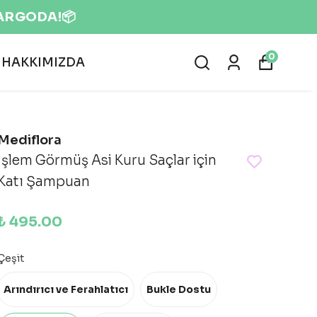
KARGODA!📦
0
HAKKIMIZDA
Mediflora
İşlem Görmüş Asi Kuru Saçlar için
Katı Şampuan
₺ 495.00
Çeşit
Arındırıcı ve Ferahlatıcı
Bukle Dostu