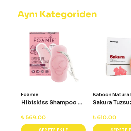
Aynı Kategoriden
Foamie
Baboon Natural
Bıttım Katı Şampuan - 95 g
Hibiskiss Shampoo Bar - Yıpranmış Saçlar için Katı Şampuan
₺ 569.00
₺ 610.00
SEPETE EKLE
SEPETE 