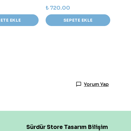
₺ 720.00
₺ 69
ETE EKLE
SEPETE EKLE
Yorum Yap
Sürdür Store Tasarım Bilişim