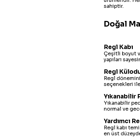
ürünleridir. He
sahiptir.
Doğal Ma
Regl Kabı
Çeşitli boyut 
yapıları sayesi
Regl Külod
Regl döneminiz
seçenekleri il
Yıkanabilir 
Yıkanabilir pe
normal ve gece
Yardımcı Re
Regl kabı temiz
en üst düzeyde