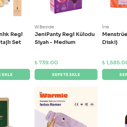
W.Beside
İrie
mlık Regl
JeniPanty Regl Külodu
Menstrüe
tajlı Set
Siyah - Medium
Diski)
₺ 739.00
₺ 1,585.0
 EKLE
SEPETE EKLE
SE