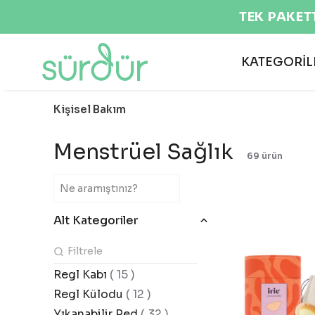
KATEGORİL
Kişisel Bakım
Menstrüel Sağlık
69
ürün
Alt Kategoriler
Regl Kabı
(
15
)
Regl Külodu
(
12
)
Yıkanabilir Ped
(
32
)