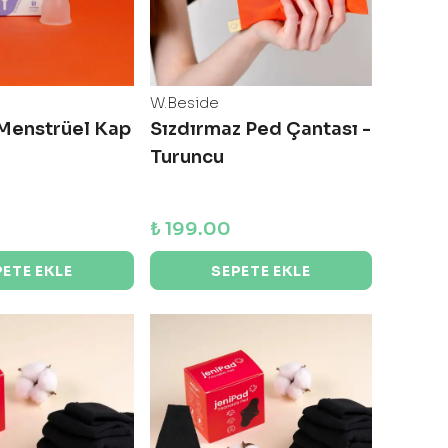
W.Beside
Menstrüel Kap
Sızdırmaz Ped Çantası -
Turuncu
₺ 199.00
PETE EKLE
SEPETE EKLE