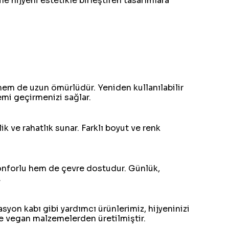
le hijyeni estetikle birleştiren tasarımlara
em de uzun ömürlüdür. Yeniden kullanılabilir
nemi geçirmenizi sağlar.
 ve rahatlık sunar. Farklı boyut ve renk
m konforlu hem de çevre dostudur. Günlük,
.
asyon kabı gibi yardımcı ürünlerimiz, hijyeninizi
e vegan malzemelerden üretilmiştir.