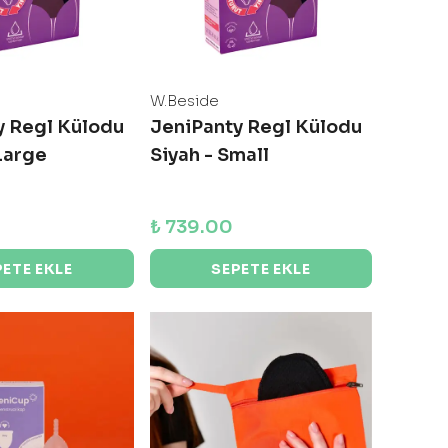
W.Beside
y Regl Külodu
JeniPanty Regl Külodu
Large
Siyah - Small
₺ 739.00
PETE EKLE
SEPETE EKLE