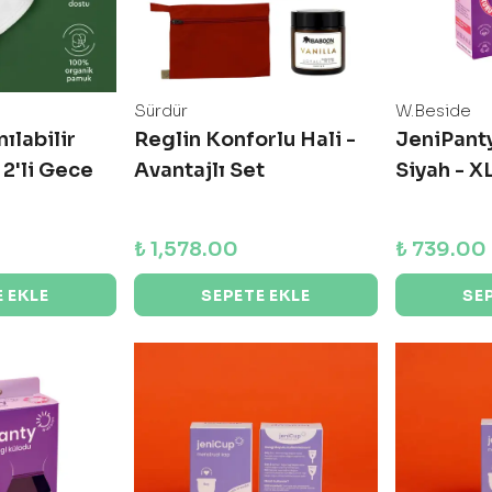
Sürdür
W.Beside
ılabilir
Reglin Konforlu Hali -
JeniPant
 2'li Gece
Avantajlı Set
Siyah - X
₺ 1,578.00
₺ 739.00
 EKLE
SEPETE EKLE
SE