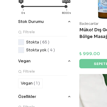
0
8000
0
₺
8000
₺
Stok Durumu
Badecanlar
Müko! Dış G
Bölge Masaj
Stokta
( 65 )
Stokta yok
( 4 )
₺ 999.00
Vegan
SEPETE
Vegan
( 1 )
Özellikler