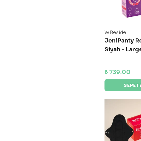
W.Beside
JeniPanty R
Siyah - Larg
₺ 739.00
SEPETE