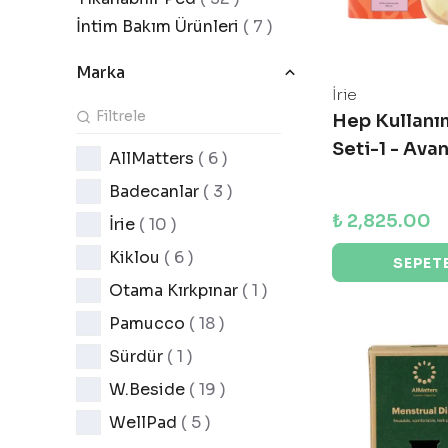
İntim Bakım Ürünleri
(
7
)
Marka
İrie
Hep Kullanı
Seti-1 - Avan
AllMatters
( 6 )
Badecanlar
( 3 )
₺ 2,825.00
İrie
( 10 )
Kiklou
( 6 )
SEPETE
Otama Kırkpınar
( 1 )
Pamucco
( 18 )
Sürdür
( 1 )
W.Beside
( 19 )
WellPad
( 5 )