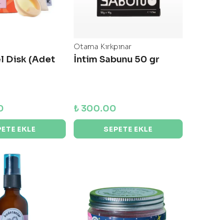
Otama Kırkpınar
l Disk (Adet
İntim Sabunu 50 gr
0
₺ 300.00
PETE EKLE
SEPETE EKLE