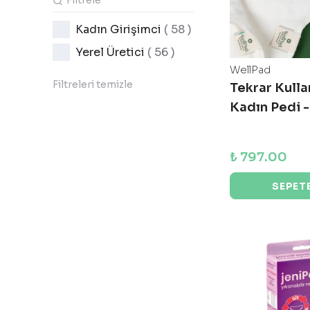
Kadın Girişimci
( 58 )
Yerel Üretici
( 56 )
WellPad
Filtreleri temizle
Tekrar Kullan
Kadın Pedi -
₺ 797.00
SEPETE