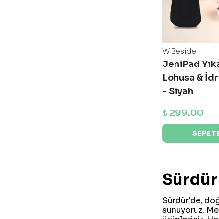
W.Beside
JeniPad Yıka
Lohusa & İd
- Siyah
₺ 299.00
SEPETE
Sürdür
Sürdür'de, doğ
sunuyoruz. Men