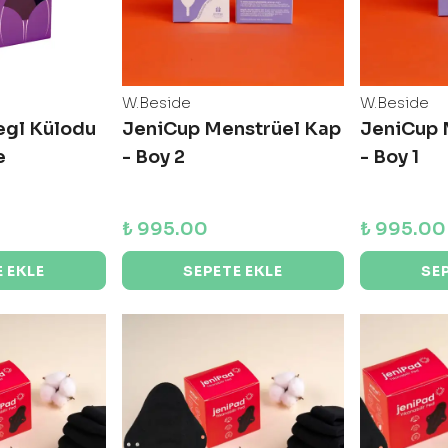
W.Beside
W.Beside
egl Külodu
JeniCup Menstrüel Kap
JeniCup 
e
- Boy 2
- Boy 1
₺ 995.00
₺ 995.00
 EKLE
SEPETE EKLE
SE