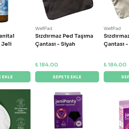
WellPad
WellPad
enital
Sızdırmaz Ped Taşıma
Sızdırma
 Jeli
Çantası - Siyah
Çantası 
₺ 184.00
₺ 184.00
 EKLE
SEPETE EKLE
SE