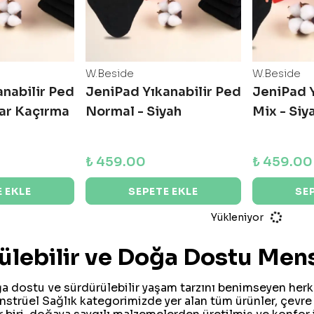
W.Beside
W.Beside
nabilir Ped
JeniPad Yıkanabilir Ped
JeniPad Y
rar Kaçırma
Normal - Siyah
Mix - Siy
₺ 459.00
₺ 459.00
 EKLE
SEPETE EKLE
SE
Yükleniyor
ülebilir ve Doğa Dostu Mens
a dostu ve sürdürülebilir yaşam tarzını benimseyen herke
strüel Sağlık kategorimizde yer alan tüm ürünler, çevre 