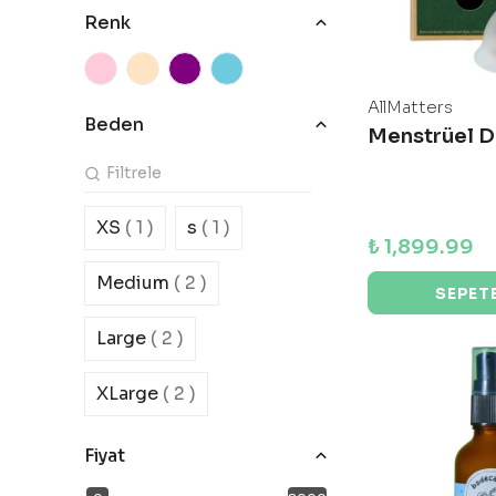
Renk
AllMatters
Beden
Menstrüel D
XS
( 1 )
s
( 1 )
₺ 1,899.99
Medium
( 2 )
SEPETE
Large
( 2 )
XLarge
( 2 )
Fiyat