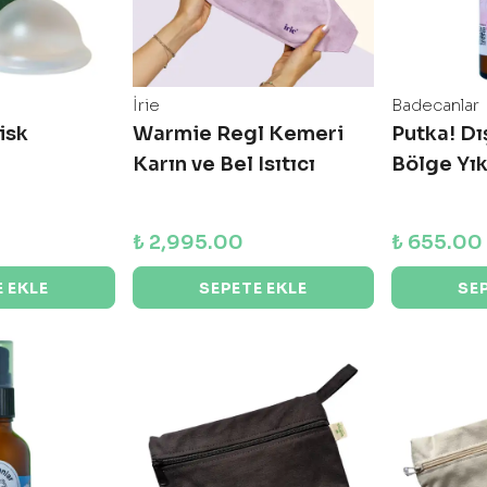
İrie
Badecanlar
isk
Warmie Regl Kemeri
Putka! Dı
Karın ve Bel Isıtıcı
Bölge Yı
₺ 2,995.00
₺ 655.00
 EKLE
SEPETE EKLE
SE