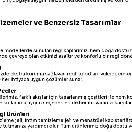
r biri, doğaya saygılı malzemelerden üretilmiş ve konfor i
lzemeler ve Benzersiz Tasarımlar
ve modellerde sunulan regl kaplarımız, hem doğa dostu h
nde çevreye olan etkinizi azaltır ve konforlu bir regl dö
u
de ekstra koruma sağlayan regl külodları, yüksek emicilik
e her ihtiyaca uygun çözümler sunar.
Pedler
dlerimiz, farklı akışlar için tasarlanmış çeşitleri ile he
 kullanıma uygun seçenekleri ile her ihtiyacınızı karşılar
gl Ürünleri
leme jeli, intim temizleme jeli ve menstrüel kap steriliz
 tutmanıza yardımcı olur. Tüm ürünlerimiz doğa dostu v