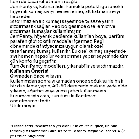
hem de tasarruf etmenizi sağlar.
JeniPanty üç katmanlıdır. Pamuklu petekli gözenekli
hijyenik kumaş sıvıyı hemen emer, alt katman sıvıyı
hapseder.
Sızdırmaz en alt kumaşı sayesinde %100’e yakın
sızdırmazlık sağlar. Ped bölgesinde özel emici ve
sızdırmaz kumaşlar kullanılmıştır.
JeniPanty, hijyenik pedlerde kullanılan boya, parfüm,
parafen gibi toksik maddeler içermez. Regl
dönemindeki ihtiyacınıza uygun olarak özel
tasarlanmış kumaş kullanılır. Bu özel kumaş sayesinde
sıvı hemen hapsolur ve sızdırmaz yapısı sayesinde tüm
gün konforlu geçirilir.
Tüm JeniPanty modelleri, yıkanabilir ve sızdırmazdır.
Kullanım Önerisi
Giymeden önce yıkayın.
Kullanımdan sonra yıkamadan önce soğuk su ile hızlı
bir durulama yapın,
40-60 derecede makine yada elde
yıkayın, ağartıcı veya yumuşatıcı kullanmayın.
Kuruması için asın, kurutucu kullanılması
önerilmemektedir.
Ütülemeyin.
*Online satış kanalımızda yer alan ürün etiket bilgileri, ürünün
tedarikçisi tarafından Sürdür Store Tasarım Bilişim ve Ticaret A.Ş’
ye iletilen bilgilerdir.