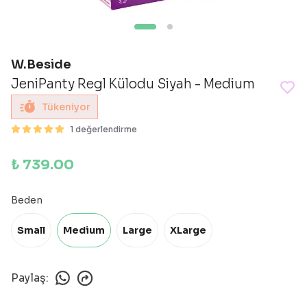
W.Beside
JeniPanty Regl Külodu Siyah - Medium
Tükeniyor
1 değerlendirme
₺ 739.00
Beden
Small
Medium
Large
XLarge
Paylaş
: