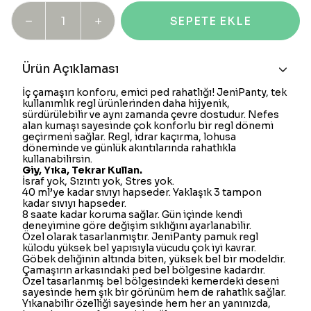
SEPETE EKLE
Ürün Açıklaması
İç çamaşırı konforu, emici ped rahatlığı! JeniPanty, tek
kullanımlık regl ürünlerinden daha hijyenik,
sürdürülebilir ve aynı zamanda çevre dostudur. Nefes
alan kumaşı sayesinde çok konforlu bir regl dönemi
geçirmeni sağlar. Regl, idrar kaçırma, lohusa
döneminde ve günlük akıntılarında rahatlıkla
kullanabilirsin.
Giy, Yıka, Tekrar Kullan.
İsraf yok, Sızıntı yok, Stres yok.
40 ml’ye kadar sıvıyı hapseder. Yaklaşık 3 tampon
kadar sıvıyı hapseder.
8 saate kadar koruma sağlar. Gün içinde kendi
deneyimine göre değişim sıklığını ayarlanabilir.
Özel olarak tasarlanmıştır. JeniPanty pamuk regl
külodu yüksek bel yapısıyla vücudu çok iyi kavrar.
Göbek deliğinin altında biten, yüksek bel bir modeldir.
Çamaşırın arkasındaki ped bel bölgesine kadardır.
Özel tasarlanmış bel bölgesindeki kemerdeki deseni
sayesinde hem şık bir görünüm hem de rahatlık sağlar.
Yıkanabilir özelliği sayesinde hem her an yanınızda,