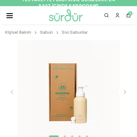
SAAT İÇİNDE KARGODA!📦
0
Kişisel Bakım
Sabun
Sıvı Sabunlar