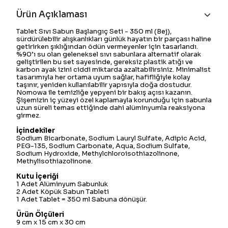
Ürün Açıklaması
Tablet Sıvı Sabun Başlangıç Seti - 350 ml (Bej),
sürdürülebilir alışkanlıkları günlük hayatın bir parçası haline
getirirken şıklığından ödün vermeyenler için tasarlandı.
%90’ı su olan geleneksel sıvı sabunlara alternatif olarak
geliştirilen bu set sayesinde, gereksiz plastik atığı ve
karbon ayak izini ciddi miktarda azaltabilirsiniz. Minimalist
tasarımıyla her ortama uyum sağlar, hafifliğiyle kolay
taşınır, yeniden kullanılabilir yapısıyla doğa dostudur.
Nomowa ile temizliğe yepyeni bir bakış açısı kazanın.
Şişemizin iç yüzeyi özel kaplamayla korunduğu için sabunla
uzun süreli temas ettiğinde dahi alüminyumla reaksiyona
girmez.
İçindekiler
Sodium Bicarbonate, Sodium Lauryl Sulfate, Adipic Acid,
PEG-135, Sodium Carbonate, Aqua, Sodium Sulfate,
Sodium Hydroxide, Methylchloroisothiazolinone,
Methylisothiazolinone.
Kutu İçeriği
1 Adet Alüminyum Sabunluk
2 Adet Köpük Sabun Tableti
1 Adet Tablet = 350 ml Sabuna dönüşür.
Ürün Ölçüleri
9 cm x 15 cm x 30 cm