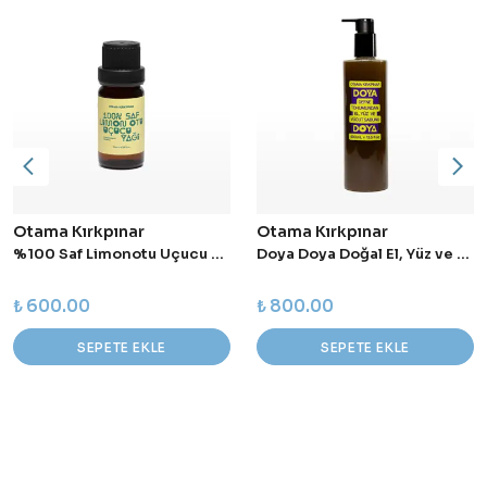
Otama Kırkpınar
Otama Kırkpınar
%100 Saf Limonotu Uçucu Yağı 10 ml
Doya Doya Doğal El, Yüz ve Vücut Sıvı Sabunu 400 ml
₺ 600.00
₺ 800.00
SEPETE EKLE
SEPETE EKLE