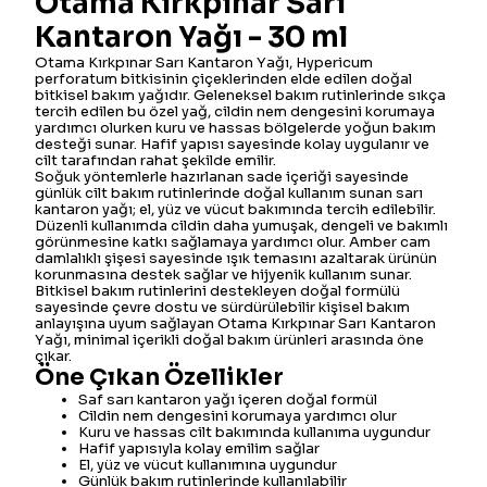
Otama Kırkpınar Sarı
Kantaron Yağı - 30 ml
Otama Kırkpınar Sarı Kantaron Yağı, Hypericum
perforatum bitkisinin çiçeklerinden elde edilen doğal
bitkisel bakım yağıdır. Geleneksel bakım rutinlerinde sıkça
tercih edilen bu özel yağ, cildin nem dengesini korumaya
yardımcı olurken kuru ve hassas bölgelerde yoğun bakım
desteği sunar. Hafif yapısı sayesinde kolay uygulanır ve
cilt tarafından rahat şekilde emilir.
Soğuk yöntemlerle hazırlanan sade içeriği sayesinde
günlük cilt bakım rutinlerinde doğal kullanım sunan sarı
kantaron yağı; el, yüz ve vücut bakımında tercih edilebilir.
Düzenli kullanımda cildin daha yumuşak, dengeli ve bakımlı
görünmesine katkı sağlamaya yardımcı olur. Amber cam
damlalıklı şişesi sayesinde ışık temasını azaltarak ürünün
korunmasına destek sağlar ve hijyenik kullanım sunar.
Bitkisel bakım rutinlerini destekleyen doğal formülü
sayesinde çevre dostu ve sürdürülebilir kişisel bakım
anlayışına uyum sağlayan Otama Kırkpınar Sarı Kantaron
Yağı, minimal içerikli doğal bakım ürünleri arasında öne
çıkar.
Öne Çıkan Özellikler
Saf sarı kantaron yağı içeren doğal formül
Cildin nem dengesini korumaya yardımcı olur
Kuru ve hassas cilt bakımında kullanıma uygundur
Hafif yapısıyla kolay emilim sağlar
El, yüz ve vücut kullanımına uygundur
Günlük bakım rutinlerinde kullanılabilir