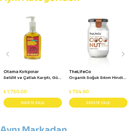
Otama Kırkpınar
TheLifeCo
Selülit ve Çatlak Karşıtı, Göbüş Vücut Yağı 200 ml
Organik Soğuk Sıkım Hindistan Cevizi Yağı 337ml
₺ 1,750.00
₺ 754.90
SEPETE EKLE
SEPETE EKLE
Aynı Markadan