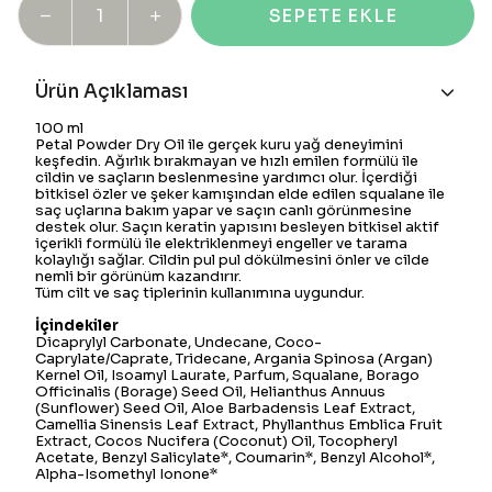
SEPETE EKLE
Ürün Açıklaması
100 ml
Petal Powder Dry Oil ile gerçek kuru yağ deneyimini
keşfedin. Ağırlık bırakmayan ve hızlı emilen formülü ile
cildin ve saçların beslenmesine yardımcı olur. İçerdiği
bitkisel özler ve şeker kamışından elde edilen squalane ile
saç uçlarına bakım yapar ve saçın canlı görünmesine
destek olur. Saçın keratin yapısını besleyen bitkisel aktif
içerikli formülü ile elektriklenmeyi engeller ve tarama
kolaylığı sağlar. Cildin pul pul dökülmesini önler ve cilde
nemli bir görünüm kazandırır.
Tüm cilt ve saç tiplerinin kullanımına uygundur.
İçindekiler
Dicaprylyl Carbonate, Undecane, Coco-
Caprylate/Caprate, Tridecane, Argania Spinosa (Argan)
Kernel Oil, Isoamyl Laurate, Parfum, Squalane, Borago
Officinalis (Borage) Seed Oil, Helianthus Annuus
(Sunflower) Seed Oil, Aloe Barbadensis Leaf Extract,
Camellia Sinensis Leaf Extract, Phyllanthus Emblica Fruit
Extract, Cocos Nucifera (Coconut) Oil, Tocopheryl
Acetate, Benzyl Salicylate*, Coumarin*, Benzyl Alcohol*,
Alpha-Isomethyl Ionone*