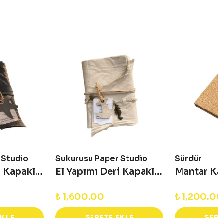
 Studio
Sukurusu Paper Studio
Sürdür
El Yapımı Deri Kapaklı Defter - Asteria
El Yapımı Deri Kapaklı Defter - Oasis
₺ 1,600.00
₺ 1,200.
EKLE
SEPETE EKLE
SEP