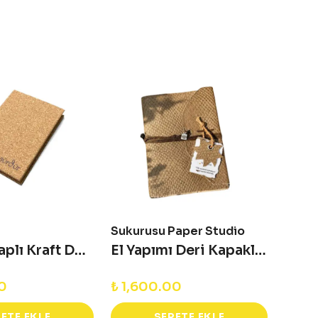
Sukurusu Paper Studio
Sukur
Mantar Kaplı Kraft Defter
El Yapımı Deri Kapaklı Defter - Solea
00
₺ 1,600.00
₺ 1,
ETE EKLE
SEPETE EKLE