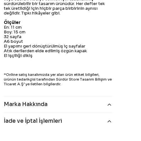
sürdürülebilir bir tasarım ürünüdür. Her defter tek
tek üretildiği için hiçbir parça birbirinin aynısı
değildir. Tıpkı hikâyeler gibi.
Ölçüler
En: 11 cm
Boy: 15 cm
32 sayfa
A6 boyut
El yapımı geri dönüştürülmüş iç sayfalar
Atık derilerden elde edilmiş özgün kapak
El işçiliği dikiş
*Online satış kanalımızda yer alan ürün etiket bilgileri,
ürünün tedarikçisi tarafından Sürdür Store Tasarım Bilişim ve
Ticaret A.Ş’ ye iletilen bilgilerdir.
Marka Hakkında
İade ve İptal İşlemleri