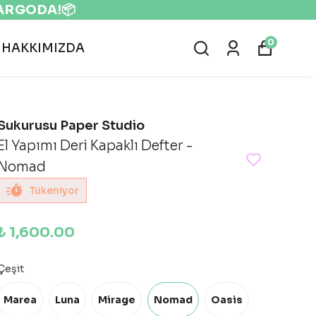
0
HAKKIMIZDA
Sukurusu Paper Studio
El Yapımı Deri Kapaklı Defter -
Nomad
Tükeniyor
₺ 1,600.00
Çeşit
Marea
Luna
Mirage
Nomad
Oasis