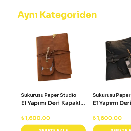
Aynı Kategoriden
io
Sukurusu Paper Studio
Sukurusu Paper
El Yapımı Deri Kapaklı Defter - Marea
El Yapımı Deri Kapaklı Defter - Luna
₺ 1,600.00
₺ 1,600.00
SEPETE EKLE
SEPETE 