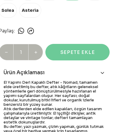
Solea
Asteria
Paylaş
:
SEPETE EKLE
Ürün Açıklaması
El Yapımı Deri Kapaklı Defter - Nomad, tamamen
elde üretilmiş bu defter, atık kâğıtların geleneksel
yöntemlerle geri dönüştürülmesiyle hazırlanan el
yapımı sayfalardan oluşur. Her sayfası; doğal
dokular, kurutulmuş bitki lifleri ve organik izlerle
benzersiz bir yüzey sunar.
Atık derilerden elde edilen kapakları, özgün tasarım
çalışmalarıyla üretilmiştir. El işçiliği dikişler, antik
detaylar ve vintage tonlar; defteri tamamlayan
estetik dokunuşlardır.
Bu defter; yazı yazmak, çizim yapmak, günlük tutmak
veya özel bir hediye vermek için tasarlanmış