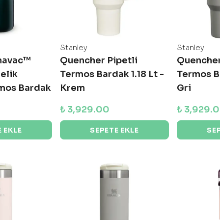
Stanley
Stanley
mavac™
Quencher Pipetli
Quencher
elik
Termos Bardak 1.18 Lt -
Termos Ba
mos Bardak
Krem
Gri
₺ 3,929.00
₺ 3,929.
 EKLE
SEPETE EKLE
SE