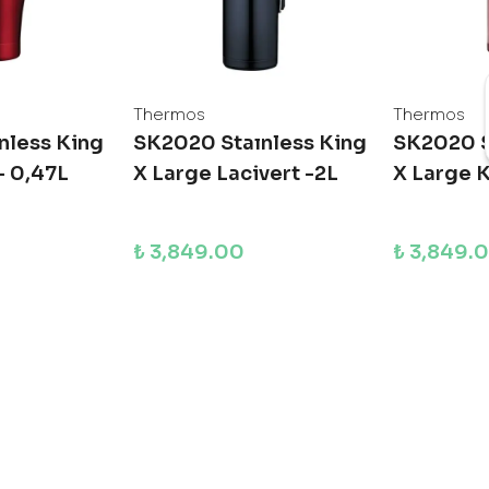
Thermos
Thermos
nless King
SK2020 Staınless King
SK2020 S
- 0,47L
X Large Lacivert -2L
X Large K
₺ 3,849.00
₺ 3,849.
 EKLE
SEPETE EKLE
SE
Yükleniyor
ülebilir ve Çevre Dostu Ter
egendeki ayak izinizi azaltmayı amaçlayan çevre dostu v
ıcaklığı koruyan ve tasarımıyla dikkat çeken çeşitli termo