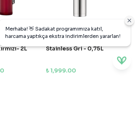
Merhaba! 👋 Sadakat programımıza katıl,
Thermos
harcama yaptıkça ekstra indirimlerden yararlan!
taınless King
FBB Light&Compact
ırmızı- 2L
Stainless Gri - 0,75L
00
₺ 1,999.00
PETE EKLE
SEPETE EKLE
moslar
e yenilikçi termoslar sunuyoruz. Termos
s ve su şişelerini kapsar. Bu ürünler, günlük