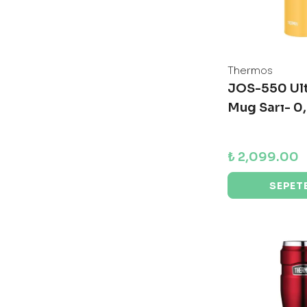
Thermos
JOS-550 Ult
Mug Sarı- 0
₺ 2,099.00
SEPETE