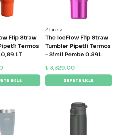
Stanley
ow Flip Straw
The IceFlow Flip Straw
Pipetli Termos
Tumbler Pipetli Termos
 0,89 LT
- Simli Pembe 0.89L
00
₺ 3,329.00
PETE EKLE
SEPETE EKLE