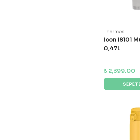
Thermos
Icon IS101 M
0,47L
₺ 2,399.00
SEPETE