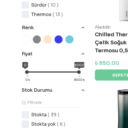
Sürdür
( 10 )
Thermos
( 13 )
Aladdin
Renk
Chilled Th
Çelik Soğuk
Termosu 0,5
Fiyat
₺ 850.00
0
8000
SEPETE
0
₺
8000
₺
Stok Durumu
Stokta
( 39 )
Stokta yok
( 6 )