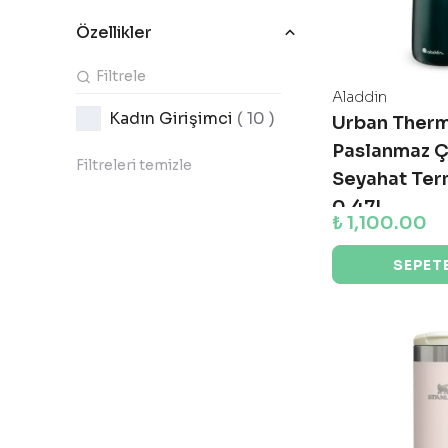
Özellikler
Aladdin
Kadın Girişimci
( 10 )
Urban Ther
Paslanmaz Ç
Filtreleri temizle
Seyahat Ter
0.47L
₺ 1,100.00
SEPETE