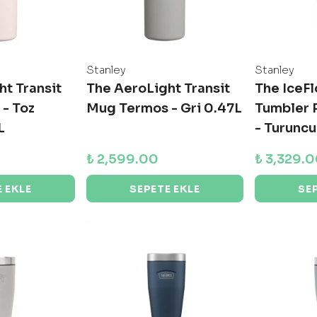
Stanley
Stanley
t Transit
The AeroLight Transit
The IceFl
- Toz
Mug Termos - Gri 0.47L
Tumbler 
L
- Turuncu
₺ 2,599.00
₺ 3,329.
 EKLE
SEPETE EKLE
SE