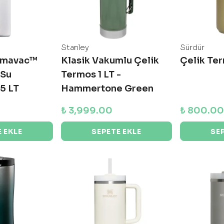
Stanley
Sürdür
ermavac™
Klasik Vakumlu Çelik
Çelik Ter
 Su
Termos 1 LT -
5 LT
Hammertone Green
₺ 3,999.00
₺ 800.00
 EKLE
SEPETE EKLE
SE