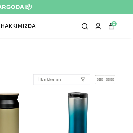
LOJİK VE DOĞAL ÜRÜNLER 🌍
0
HAKKIMIZDA
İlk eklenen