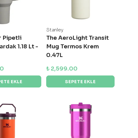
Stanley
 Pipetli
The AeroLight Transit
rdak 1.18 Lt -
Mug Termos Krem
0.47L
00
₺ 2,599.00
PETE EKLE
SEPETE EKLE