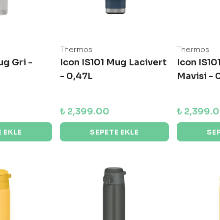
Thermos
Thermos
ug Gri -
Icon IS101 Mug Lacivert
Icon IS10
- 0,47L
Mavisi - 
₺ 2,399.00
₺ 2,399.
 EKLE
SEPETE EKLE
SE