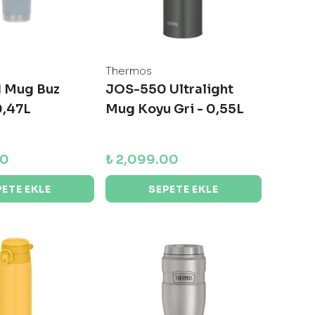
Thermos
1 Mug Buz
JOS-550 Ultralight
0,47L
Mug Koyu Gri - 0,55L
00
₺ 2,099.00
PETE EKLE
SEPETE EKLE