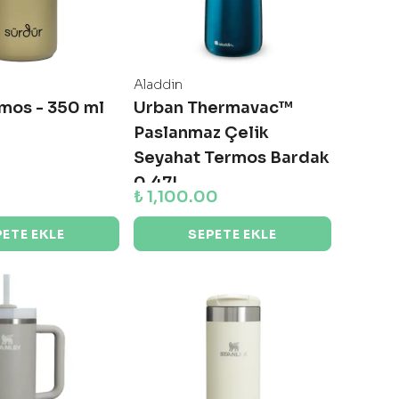
Aladdin
mos - 350 ml
Urban Thermavac™
Paslanmaz Çelik
Seyahat Termos Bardak
0.47L
₺ 1,100.00
PETE EKLE
SEPETE EKLE