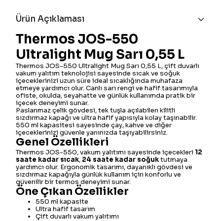
Ürün Açıklaması
Thermos JOS-550
Ultralight Mug Sarı 0,55 L
Thermos JOS-550 Ultralight Mug Sarı 0,55 L, çift duvarlı
vakum yalıtım teknolojisi sayesinde sıcak ve soğuk
içeceklerinizi uzun süre ideal sıcaklığında muhafaza
etmeye yardımcı olur. Canlı sarı rengi ve hafif tasarımıyla
ofiste, okulda, seyahatte ve günlük kullanımda pratik bir
içecek deneyimi sunar.
Paslanmaz çelik gövdesi, tek tuşla açılabilen kilitli
sızdırmaz kapağı ve ultra hafif yapısıyla kolay taşınabilir.
550 ml kapasitesi sayesinde çay, kahve ve diğer
içeceklerinizi güvenle yanınızda taşıyabilirsiniz.
Genel Özellikleri
Thermos JOS-550, vakum yalıtımı sayesinde içecekleri
12
saate kadar sıcak
,
24 saate kadar soğuk
tutmaya
yardımcı olur. Ergonomik tasarımı, dayanıklı gövdesi ve
sızdırmaz kapağıyla günlük kullanım için konforlu ve
güvenilir bir termos deneyimi sunar.
Öne Çıkan Özellikler
550 ml kapasite
Ultra hafif tasarım
Çift duvarlı vakum yalıtımı