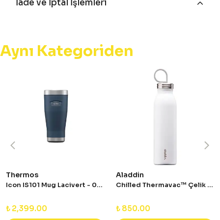
İade ve İptal İşlemleri
Aynı Kategoriden
Thermos
Aladdin
Icon IS101 Mug Lacivert - 0,47L
Chilled Thermavac™ Çelik Soğuk Su Termosu 0,55 LT
₺ 2,399.00
₺ 850.00