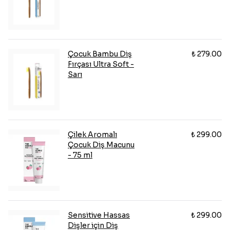
Çocuk Bambu Diş
₺ 279.00
Fırçası Ultra Soft -
Sarı
Çilek Aromalı
₺ 299.00
Çocuk Diş Macunu
- 75 ml
Sensitive Hassas
₺ 299.00
Dişler için Diş