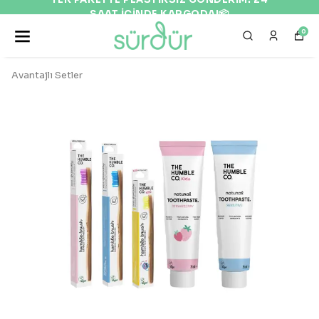
EKOLOJİK VE DOĞAL ÜRÜNLER 🌍
0
Avantajlı Setler