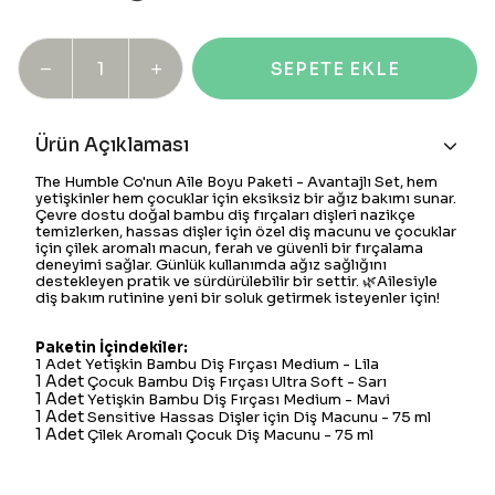
SEPETE EKLE
Ürün Açıklaması
The Humble Co'nun Aile Boyu Paketi - Avantajlı Set, hem
yetişkinler hem çocuklar için eksiksiz bir ağız bakımı sunar.
Çevre dostu doğal bambu diş fırçaları dişleri nazikçe
temizlerken, hassas dişler için özel diş macunu ve çocuklar
için çilek aromalı macun, ferah ve güvenli bir fırçalama
deneyimi sağlar. Günlük kullanımda ağız sağlığını
destekleyen pratik ve sürdürülebilir bir settir. 🌿Ailesiyle
diş bakım rutinine yeni bir soluk getirmek isteyenler için!
Paketin İçindekiler:
1 Adet Yetişkin Bambu Diş Fırçası Medium - Lila
1 Adet
Çocuk Bambu Diş Fırçası Ultra Soft - Sarı
1 Adet
Yetişkin Bambu Diş Fırçası Medium - Mavi
1 Adet
Sensitive Hassas Dişler için Diş Macunu - 75 ml
1 Adet
Çilek Aromalı Çocuk Diş Macunu - 75 ml