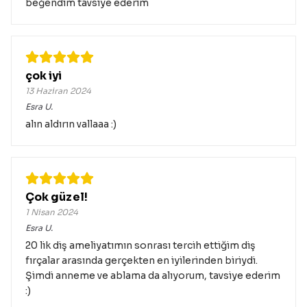
beğendim tavsiye ederim
çok iyi
13 Haziran 2024
Esra
U.
alın aldırın vallaaa :)
Çok güzel!
1 Nisan 2024
Esra
U.
20 lik diş ameliyatımın sonrası tercih ettiğim diş
fırçalar arasında gerçekten en iyilerinden biriydi.
Şimdi anneme ve ablama da alıyorum, tavsiye ederim
:)