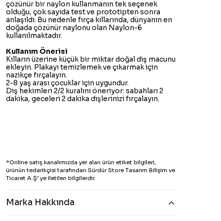
çözünür bir naylon kullanmanın tek seçenek
olduğu, çok sayıda test ve prototipten sonra
anlaşıldı. Bu nedenle fırça kıllarında, dünyanın en
doğada çözünür naylonu olan Naylon-6
kullanılmaktadır.
Kullanım Önerisi
Kılların üzerine küçük bir miktar doğal diş macunu
ekleyin. Plakayı temizlemek ve çıkarmak için
nazikçe fırçalayın.
2-8 yaş arası çocuklar için uygundur.
Diş hekimleri 2/2 kuralını öneriyor: sabahları 2
dakika, geceleri 2 dakika dişlerinizi fırçalayın.
*Online satış kanalımızda yer alan ürün etiket bilgileri,
ürünün tedarikçisi tarafından Sürdür Store Tasarım Bilişim ve
Ticaret A.Ş’ ye iletilen bilgilerdir.
Marka Hakkında