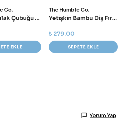
e Co.
The Humble Co.
The H
Bambu Kulak Çubuğu - Siyah - 100 adet
Yetişkin Bambu Diş Fırçası Medium - Kırmızı
₺ 279.00
₺ 24
ETE EKLE
SEPETE EKLE
Yorum Yap