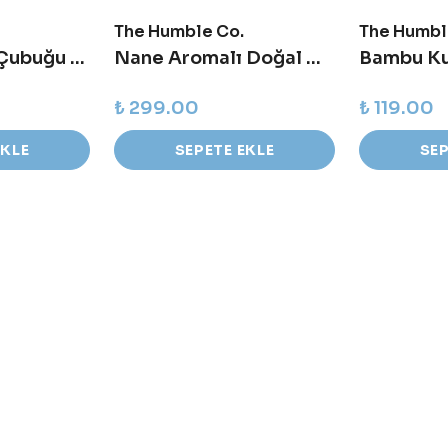
The Humble Co.
The Humbl
Bambu Kulak Çubuğu - Beyaz - 100 adet
Nane Aromalı Doğal Diş Macunu 75 ml
₺ 299.00
₺ 119.00
EKLE
SEPETE EKLE
SEP