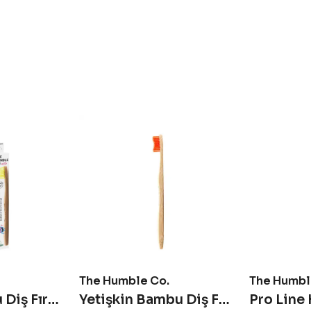
The Humble Co.
The Humbl
Çocuk Bambu Diş Fırçası Ultra Soft - Sarı
Yetişkin Bambu Diş Fırçası Medium - Kırmızı