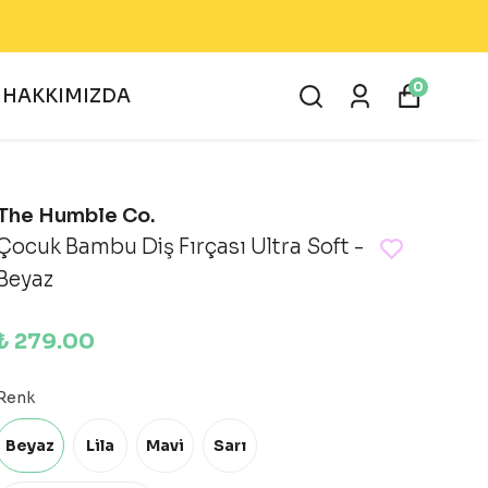
İZ 💸
0
HAKKIMIZDA
The Humble Co.
Çocuk Bambu Diş Fırçası Ultra Soft -
Beyaz
₺ 279.00
Renk
Beyaz
Lila
Mavi
Sarı