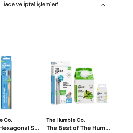
İade ve İptal İşlemleri
e Co.
The Humble Co.
Sürdü
Pro Line Hexagonal Soft Yetişkin Diş Fırçası - Mavi
The Best of The Humble Co. - Avantajlı Set