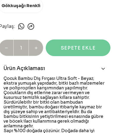
Gökkuşağı Renkli
Paylaş
:
SEPETE EKLE
Ürün Açıklaması
Çocuk Bambu Diş Fırçası Ultra Soft - Beyaz;
ekstra yumuşak yapıdadır, bitki bazlı malzemeler
ve polipropilen karışımından yapılmıştır.
Çocukların diş etlerine zarar vermeyen ve
kusursuz temizlik sağlayan kıllara sahiptir.
Sürdürülebilir bir bitki olan bambudan
üretilmiştir, bambu doğası itibariyle kaymaz bir
dış yüzeye sahip ve antibakteriyeldir. Bu da
bambu bitkisinin yetiştirilmesi esnasında gübre
ve böcek ilacı kullanımına gerek olmadığı
anlamına gelir.
Sapı %100 doğada çözünür. Doğada daha iyi