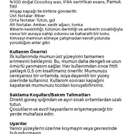
Pamuk
%100 doğal CocoSoy wax, IFRA sertifikalı esans,
fitil
Ahşap kapağı ile birlikte gönderilir.
Üst Notalar: Biber
Orta Notalar: Tütün, gül
Alt Notalar: Amber, sedir ağacı, tonka
Biberin keskinliği, tütünün derinliği ve amberin sıcaklığıyla
cesur bir auraya sahip odunsu ve baharatlı bir koku.
Kimseyi memnun etmeye çalışmadan kendi yolunda
yürüdüğün anlar gibi.
Kullanım Önerisi
İlk kullanımda mumun üst yüzeyinin tamamen
erimesini bekleyiniz. Bu, mumun daha dengeli ve uzun
ömürlü yanmasını sağlar. Her kullanımdan önce fitili
yaklaşık 0,5 cm kısaltmanız önerilir. Mumunuzu
cereyansız bir ortamda, ısıya dayanıklı bir yüzey
üzerinde kullanınız. Kullanım sonrası kapağını
kapatarak mumunuzu tozdan koruyabilirsiniz.
Saklama Koşulları/Bakım Talimatları
Direkt güneş ışığından ve aşırı sıcak ortamlardan uzak
tutun.
Çocukların ve evcil hayvanların erişemeyeceği bir
yerde muhafaza edin.
Uyarılar
Yanıcı yüzeylerin üzerine koymayın veya çevresinde
bulundurmayın.