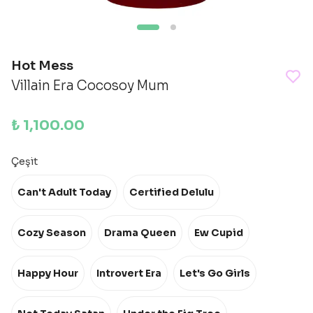
Hot Mess
Villain Era Cocosoy Mum
₺ 1,100.00
Çeşit
Can't Adult Today
Certified Delulu
Cozy Season
Drama Queen
Ew Cupid
Happy Hour
Introvert Era
Let's Go Girls