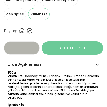
Not Today Satan
Under the Fig Tree
Zen Spice
Villain Era
Paylaş
:
SEPETE EKLE
Ürün Açıklaması
185g
Villain Era Cocosoy Mum - Biber & Tütün & Amber, Herkesin
bir noktada kendi Villain Era'sı başlar; başkalarının
beklentilerini geride bırakıp kendi sınırlarını çizdiğin o an.
Açılışta gelen biberin baharatlı keskinliği, hemen ardından
yükselen tütünün koyu ve karizmatik havası ile birleşiyor.
Arkada kalan amber ise sıcak, gizemli ve kalıcı bir iz
bırakıyor.
İçindekiler