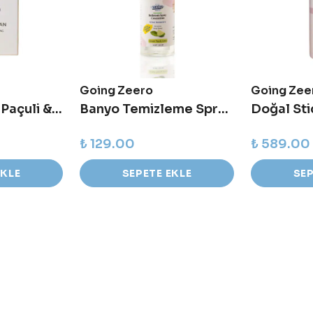
Going Zeero
Going Zee
Katı Şampuan Paçuli & Ylang Ylang Sülfatsız Şampuan
Banyo Temizleme Spreyi - Süper Konsantre - Lime & Okaliptus
₺ 129.00
₺ 589.00
EKLE
SEPETE EKLE
SEP