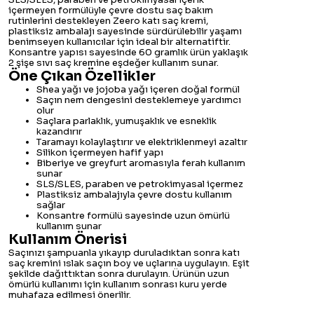
içermeyen formülüyle çevre dostu saç bakım
rutinlerini destekleyen Zeero katı saç kremi,
plastiksiz ambalajı sayesinde sürdürülebilir yaşamı
benimseyen kullanıcılar için ideal bir alternatiftir.
Konsantre yapısı sayesinde 60 gramlık ürün yaklaşık
2 şişe sıvı saç kremine eşdeğer kullanım sunar.
Öne Çıkan Özellikler
Shea yağı ve jojoba yağı içeren doğal formül
Saçın nem dengesini desteklemeye yardımcı
olur
Saçlara parlaklık, yumuşaklık ve esneklik
kazandırır
Taramayı kolaylaştırır ve elektriklenmeyi azaltır
Silikon içermeyen hafif yapı
Biberiye ve greyfurt aromasıyla ferah kullanım
sunar
SLS/SLES, paraben ve petrokimyasal içermez
Plastiksiz ambalajıyla çevre dostu kullanım
sağlar
Konsantre formülü sayesinde uzun ömürlü
kullanım sunar
Kullanım Önerisi
Saçınızı şampuanla yıkayıp duruladıktan sonra katı
saç kremini ıslak saçın boy ve uçlarına uygulayın. Eşit
şekilde dağıttıktan sonra durulayın. Ürünün uzun
ömürlü kullanımı için kullanım sonrası kuru yerde
muhafaza edilmesi önerilir.