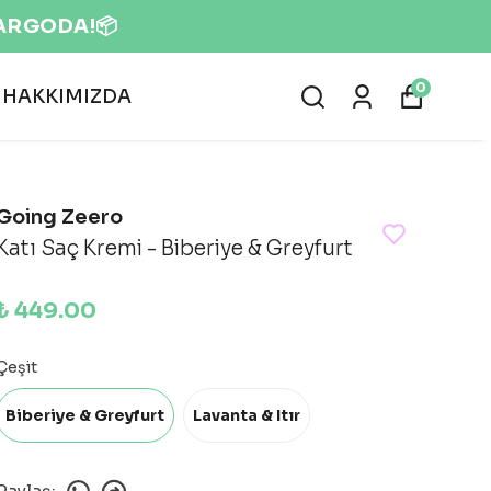
0
HAKKIMIZDA
Going Zeero
Katı Saç Kremi - Biberiye & Greyfurt
₺ 449.00
Çeşit
Biberiye & Greyfurt
Lavanta & Itır