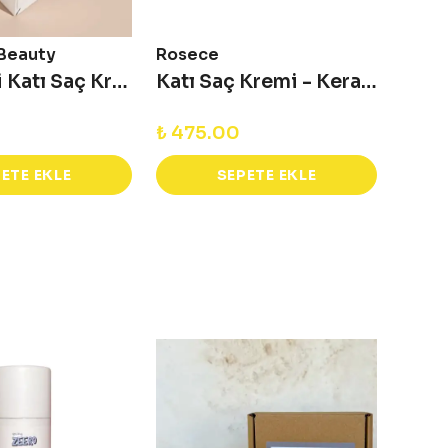
 Beauty
Rosece
Foam
Besleyici Katı Saç Kremi - 60 g
Katı Saç Kremi - Keratin Bar 70 G
₺ 475.00
₺ 2,
ETE EKLE
SEPETE EKLE