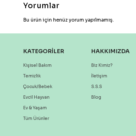
Yorumlar
Bu ürün için henüz yorum yapılmamış.
KATEGORİLER
HAKKIMIZDA
Kişisel Bakım
Biz Kimiz?
Temizlik
İletişim
Çocuk/Bebek
S.S.S
Evcil Hayvan
Blog
Ev & Yaşam
Tüm Ürünler