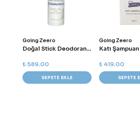
Going Zeero
Going Zeero
Amber Cam Sprey Şişesi - 500 ml - Bathroom Cleaner
Doğal Stick Deodorant - Everyday Fresh (Taze)
₺ 589.00
₺ 419.00
SEPETE EKLE
SEPETE 