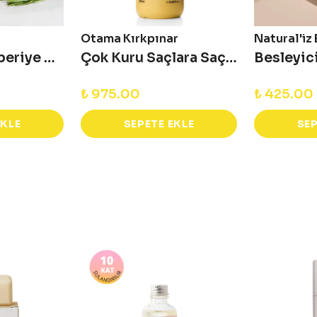
Otama Kırkpınar
Natural'iz
Ginseng & Biberiye Katı Saç Kremi 60 Gr
Çok Kuru Saçlara Saç Kremi + Maske 250 ml
₺ 975.00
₺ 425.00
EKLE
SEPETE EKLE
SEP