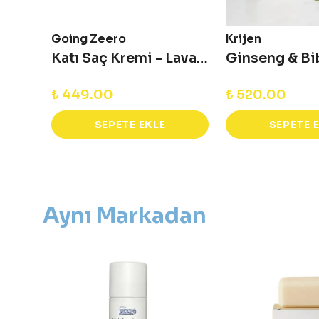
Going Zeero
Krijen
Otama Kırkpınar'ın Duş Sonrası Seti - Avantajlı Set
Katı Saç Kremi - Lavanta & Itır
₺ 449.00
₺ 520.00
SEPETE EKLE
SEPETE 
Aynı Markadan