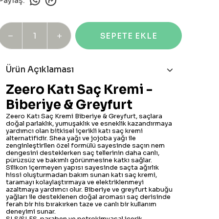
Paylaş
:
SEPETE EKLE
Ürün Açıklaması
Zeero Katı Saç Kremi -
Biberiye & Greyfurt
Zeero Katı Saç Kremi Biberiye & Greyfurt, saçlara
doğal parlaklık, yumuşaklık ve esneklik kazandırmaya
yardımcı olan bitkisel içerikli katı saç kremi
alternatifidir. Shea yağı ve jojoba yağı ile
zenginleştirilen özel formülü sayesinde saçın nem
dengesini desteklerken saç tellerinin daha canlı,
pürüzsüz ve bakımlı görünmesine katkı sağlar.
Silikon içermeyen yapısı sayesinde saçta ağırlık
hissi oluşturmadan bakım sunan katı saç kremi,
taramayı kolaylaştırmaya ve elektriklenmeyi
azaltmaya yardımcı olur. Biberiye ve greyfurt kabuğu
yağları ile desteklenen doğal aroması saç derisinde
ferah bir his bırakırken taze ve canlı bir kullanım
deneyimi sunar.
SLS/SLES, paraben ve petrokimyasal içerik