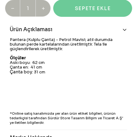
SEPETE EKLE
Ürün Açıklaması
Pantera (Kulplu Çanta) - Petrol Mavisi
; atıl durumda
bulunan perde kartelalarından üretilmiştir. Tela ile
güçlendirilerek üretilmiştir.
Ölçüler
Askı boyu: 62 cm
Çanta en: 41 cm
Çanta boy:
31 cm
*Online satış kanalımızda yer alan ürün etiket bilgileri, ürünün
tedarikçisi tarafından Sürdür Store Tasarım Bilişim ve Ticaret A.Ş’
ye iletilen bilgilerdir.