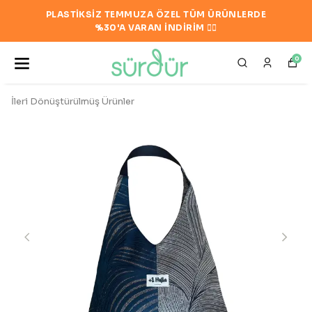
TEK PAKETTE PLASTİKSİZ GÖNDERİM. 24
SAAT İÇİNDE KARGODA!📦
0
İleri Dönüştürülmüş Ürünler