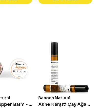
tural
Baboon Natural
Baboo
Aurora Copper Balm - Ruj & Allık
Akne Karşıtı Çay Ağacı Yağlı Sebum Kontrol Roll-On