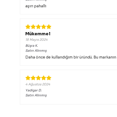
aşırı pahallı
Mükemmel
18 Mayıs 2024
Büşra
K.
Satın Alınmış
Daha önce de kullandığım bir üründü. Bu markanın
4 Ağustos 2024
Yadigar
D.
Satın Alınmış