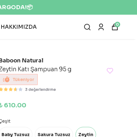
KARGODA!📦
0
HAKKIMIZDA
Baboon Natural
Zeytin Katı Şampuan 95 g
Tükeniyor
3 değerlendirme
₺ 610.00
Çeşit
Baby Tuzsuz
Sakura Tuzsuz
Zeytin