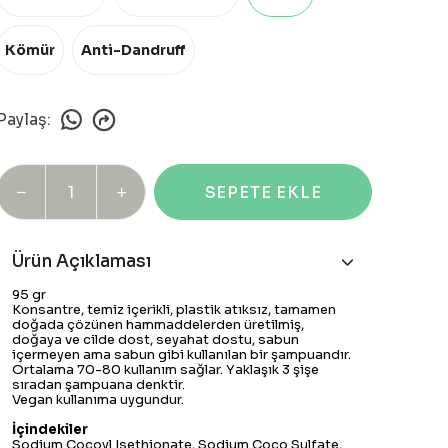
Kömür
Anti-Dandruff
Paylaş
:
SEPETE EKLE
Ürün Açıklaması
95 gr
Konsantre, temiz içerikli, plastik atıksız, tamamen
doğada çözünen hammaddelerden üretilmiş,
doğaya ve cilde dost, seyahat dostu, sabun
içermeyen ama sabun gibi kullanılan bir şampuandır.
Ortalama 70-80 kullanım sağlar. Yaklaşık 3 şişe
sıradan şampuana denktir.
Vegan kullanıma uygundur.
İçindekiler
Sodium Cocoyl Isethionate, Sodium Coco Sulfate,