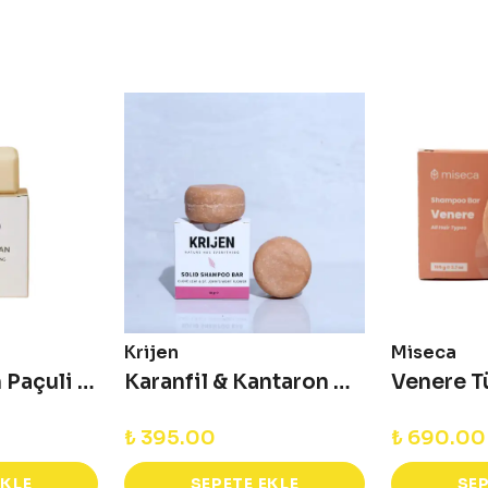
Krijen
Miseca
Katı Şampuan Paçuli & Ylang Ylang Sülfatsız Şampuan
Karanfil & Kantaron Katı Şampuan 50 gr - Deneme Boy
₺ 395.00
₺ 690.00
EKLE
SEPETE EKLE
SEP