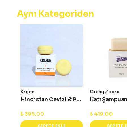
Aynı Kategoriden
Krijen
Going Zeero
Katı Şampuan Lavanta & Itır Sülfatsız Şampuan
Hindistan Cevizi & Portakal Kabuğu Katı Şampuan 50 gr - Deneme Boy
₺ 395.00
₺ 419.00
SEPETE EKLE
SEPETE 