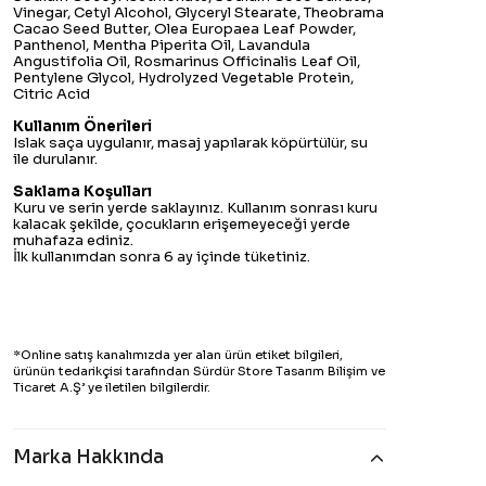
Vinegar, Cetyl Alcohol, Glyceryl Stearate, Theobrama
Cacao Seed Butter, Olea Europaea Leaf Powder,
Panthenol, Mentha Piperita Oil, Lavandula
Angustifolia Oil, Rosmarinus Officinalis Leaf Oil,
Pentylene Glycol, Hydrolyzed Vegetable Protein,
Citric Acid
Kullanım Önerileri
Islak saça uygulanır, masaj yapılarak köpürtülür, su
ile durulanır.
Saklama Koşulları
Kuru ve serin yerde saklayınız. Kullanım sonrası kuru
kalacak şekilde, çocukların erişemeyeceği yerde
muhafaza ediniz.
İlk kullanımdan sonra 6 ay içinde tüketiniz.
*Online satış kanalımızda yer alan ürün etiket bilgileri,
ürünün tedarikçisi tarafından Sürdür Store Tasarım Bilişim ve
Ticaret A.Ş’ ye iletilen bilgilerdir.
Marka Hakkında