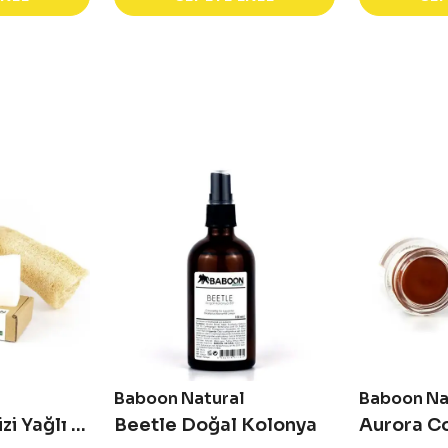
Baboon Natural
Baboon Na
Hindistan Cevizi Yağlı - Soğuk Sıkım Doğal Sabun
Beetle Doğal Kolonya